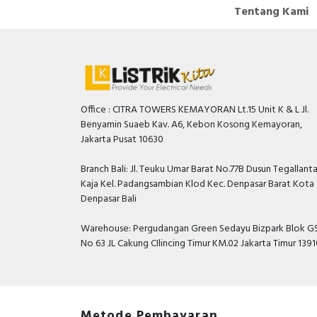
Tentang Kami
Office : CITRA TOWERS KEMAYORAN Lt.15 Unit K & L Jl.
Benyamin Suaeb Kav. A6, Kebon Kosong Kemayoran,
Jakarta Pusat 10630
Branch Bali: Jl. Teuku Umar Barat No.77B Dusun Tegallant
Kaja Kel. Padangsambian Klod Kec. Denpasar Barat Kota
Denpasar Bali
Warehouse: Pergudangan Green Sedayu Bizpark Blok GS
No 63 JL Cakung CIlincing Timur KM.02 Jakarta Timur 139
Metode Pembayaran