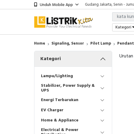
Unduh Mobile App
Gudang Jakarta, Senin - Juma
Showroom Bali, Senin - Jumat
Kantor Jakarta, Senin - Jumat
Gudang Jakarta, Senin - Juma
Kategori
Showroom Bali, Senin - Jumat
Home
Signaling, Sensor
Pilot Lamp
Pendant 
Urutan
Kategori
Lampu/Lighting
Stabilizer, Power Supply &
UPS
Energi Terbarukan
EV Charger
Home & Appliance
Electrical & Power