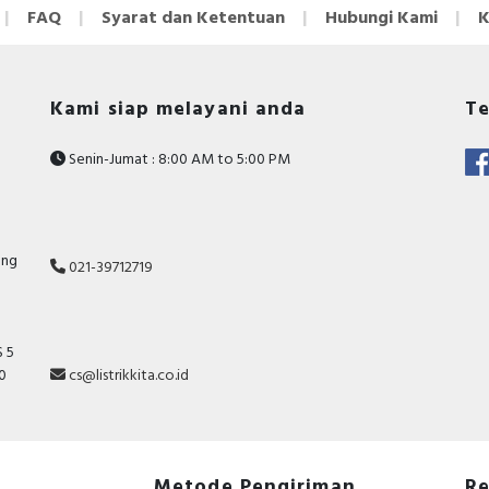
FAQ
Syarat dan Ketentuan
Hubungi Kami
K
Kami siap melayani anda
Te
Senin-Jumat : 8:00 AM to 5:00 PM
ang
021-39712719
 5
10
cs@listrikkita.co.id
Metode Pengiriman
Re