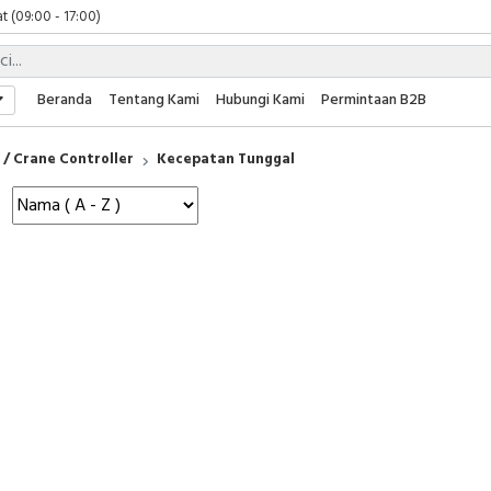
t (09:00 - 17:00)
 (09:00 - 17:00)
 (08:00 - 17:00)
t (09:00 - 17:00)
Beranda
Tentang Kami
Hubungi Kami
Permintaan B2B
 (09:00 - 17:00)
/ Crane Controller
Kecepatan Tunggal