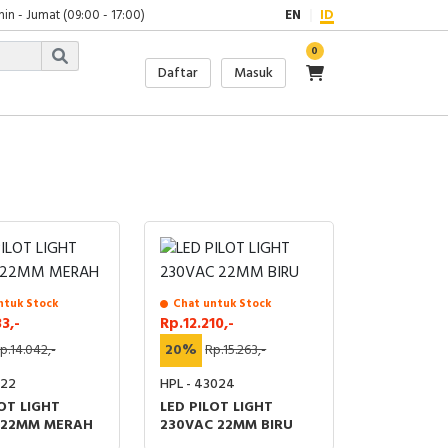
in - Jumat (09:00 - 17:00)
EN
ID
0
Daftar
Masuk
ntuk Stock
Chat untuk Stock
3,-
Rp.12.210,-
p.14.042,-
20%
Rp.15.263,-
122
HPL - 43024
OT LIGHT
LED PILOT LIGHT
 22MM MERAH
230VAC 22MM BIRU