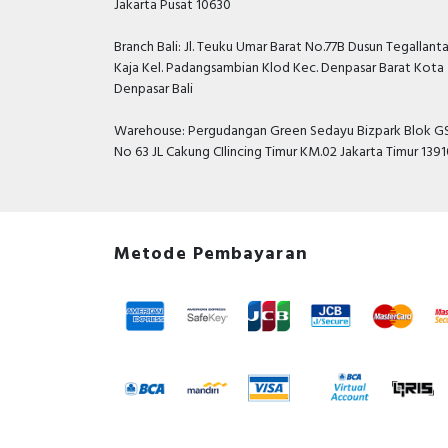
Jakarta Pusat 10630
Branch Bali: Jl. Teuku Umar Barat No.77B Dusun Tegallant
Kaja Kel. Padangsambian Klod Kec. Denpasar Barat Kota
Denpasar Bali
Warehouse: Pergudangan Green Sedayu Bizpark Blok GS
No 63 JL Cakung CIlincing Timur KM.02 Jakarta Timur 139
Metode Pembayaran