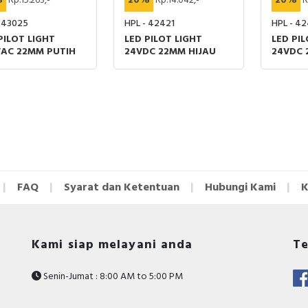
%
Rp.15.263,-
20%
Rp.14.042,-
20%
R
- 43025
HPL - 42421
HPL - 4
PILOT LIGHT
LED PILOT LIGHT
LED PIL
VAC 22MM PUTIH
24VDC 22MM HIJAU
24VDC 
FAQ
Syarat dan Ketentuan
Hubungi Kami
K
Kami siap melayani anda
Te
Senin-Jumat : 8:00 AM to 5:00 PM