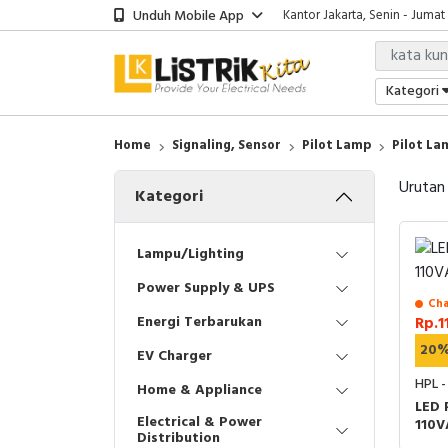
Unduh Mobile App
Kantor Jakarta, Senin - Jumat
Kategori
Home
Signaling, Sensor
Pilot Lamp
Pilot L
Urutan
Kategori
Lampu/Lighting
Power Supply & UPS
Cha
Energi Terbarukan
Rp.1
20
EV Charger
HPL -
Home & Appliance
LED 
Electrical & Power
110V
Distribution