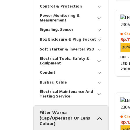
Control & Protection
Power Monitoring &
Measurement
Signaling, Sensor
Cha
Box Enclosure & Plug Socket
Rp.1
20
Soft Starter & Inverter VSD
HPL -
Electrical Tools, Safety &
Equipment
LED 
230
Conduit
Busbar, Cable
Electrical Maintenance And
Testing Service
Filter Warna
Cha
(Cap/Operator Or Lens
Rp.1
Colour)