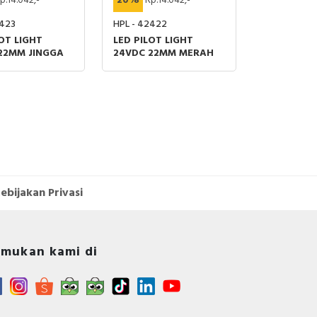
p.14.042,-
20%
Rp.14.042,-
2423
HPL - 42422
OT LIGHT
LED PILOT LIGHT
22MM JINGGA
24VDC 22MM MERAH
ebijakan Privasi
mukan kami di