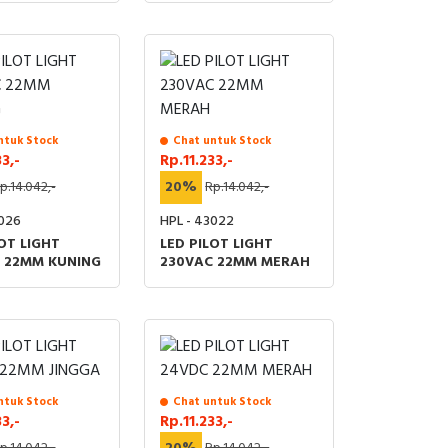
ntuk Stock
Chat untuk Stock
3,-
Rp.11.233,-
p.14.042,-
20%
Rp.14.042,-
3026
HPL - 43022
OT LIGHT
LED PILOT LIGHT
 22MM KUNING
230VAC 22MM MERAH
ntuk Stock
Chat untuk Stock
3,-
Rp.11.233,-