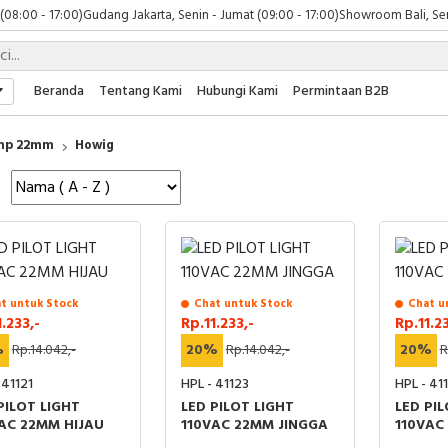
 (08:00 - 17:00)
Gudang Jakarta, Senin - Jumat (09:00 - 17:00)
Showroom Bali, Sen
Beranda
Tentang Kami
Hubungi Kami
Permintaan B2B
amp 22mm
Howig
t untuk Stock
Chat untuk Stock
Chat u
1.233,-
Rp.11.233,-
Rp.11.23
%
Rp.14.042,-
20%
Rp.14.042,-
20%
R
 41121
HPL - 41123
HPL - 41
PILOT LIGHT
LED PILOT LIGHT
LED PIL
AC 22MM HIJAU
110VAC 22MM JINGGA
110VAC