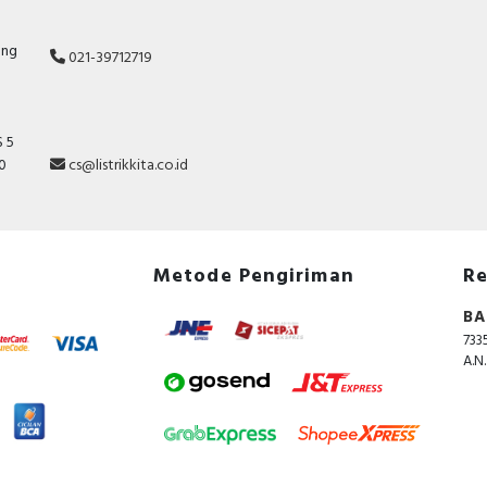
ang
021-39712719
 5
10
cs@listrikkita.co.id
Metode Pengiriman
Re
BA
733
A.N