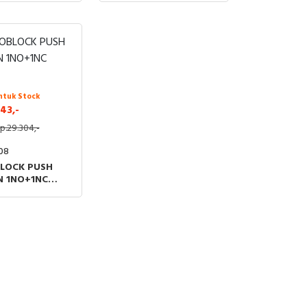
ntuk Stock
43,-
p.29.304,-
08
LOCK PUSH
 1NO+1NC