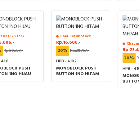
t untuk Stock
Chat untuk Stock
6.606,-
Rp.16.606,-
Chat u
Rp.23.4
%
Rp.20.757,-
20%
Rp.20.757,-
20%
R
 4111
HPB - 4102
OBLOCK PUSH
MONOBLOCK PUSH
HPB - 41
TON 1NO HIJAU
BUTTON 1NO HITAM
MONOB
BUTTON
MERAH