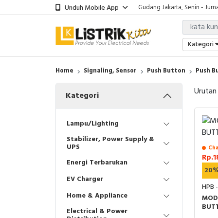
Unduh Mobile App
Gudang Jakarta, Senin - Juma
Showroom Bali, Senin - Jumat
Kantor Jakarta, Senin - Jumat
Gudang Jakarta, Senin - Juma
Kategori
Showroom Bali, Senin - Jumat
Home
Signaling, Sensor
Push Button
Push B
Urutan
Kategori
Lampu/Lighting
Stabilizer, Power Supply &
UPS
Cha
Rp.1
Energi Terbarukan
20
EV Charger
HPB 
Home & Appliance
MOD
BUT
Electrical & Power