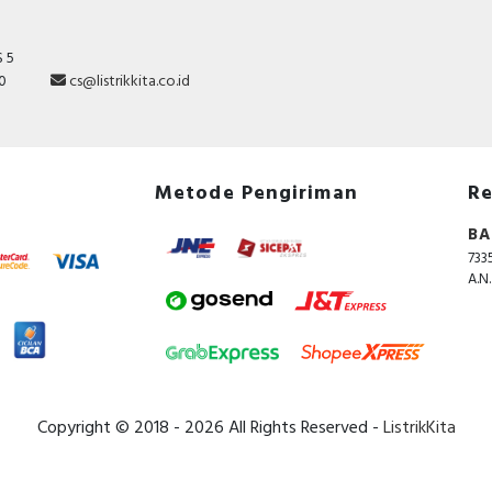
 5
10
cs@listrikkita.co.id
Metode Pengiriman
Re
BA
733
A.N
Copyright © 2018 - 2026 All Rights Reserved -
ListrikKita