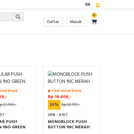
EN
ID
0
Daftar
Masuk
ntuk Stock
Chat untuk Stock
59,-
Rp.16.606,-
p.23.199,-
20%
Rp.20.757,-
357
HPB - 4107
AR PUSH
MONOBLOCK PUSH
 1NO GREEN
BUTTON 1NC MERAH