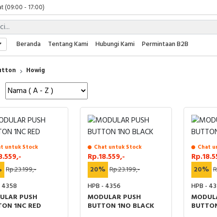
t (09:00 - 17:00)
 (09:00 - 17:00)
 (08:00 - 17:00)
t (09:00 - 17:00)
Beranda
Tentang Kami
Hubungi Kami
Permintaan B2B
 (09:00 - 17:00)
utton
Howig
t untuk Stock
Chat untuk Stock
Chat u
8.559,-
Rp.18.559,-
Rp.18.5
%
Rp.23.199,-
20%
Rp.23.199,-
20%
R
- 4358
HPB - 4356
HPB - 4
ULAR PUSH
MODULAR PUSH
MODUL
TON 1NC RED
BUTTON 1NO BLACK
BUTTON