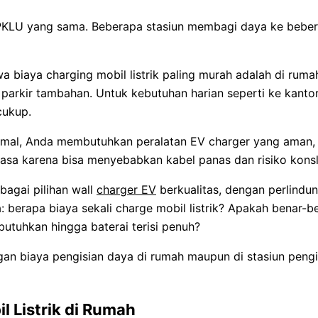
PKLU yang sama. Beberapa stasiun membagi daya ke beber
a biaya charging mobil listrik paling murah adalah di ruma
parkir tambahan. Untuk kebutuhan harian seperti ke kantor,
cukup.
imal, Anda membutuhkan peralatan EV charger yang aman, c
asa karena bisa menyebabkan kabel panas dan risiko konsl
agai pilihan wall
charger EV
berkualitas, dengan perlindun
a: berapa biaya sekali charge mobil listrik? Apakah benar-
butuhkan hingga baterai terisi penuh?
gan biaya pengisian daya di rumah maupun di stasiun peng
l Listrik di Rumah