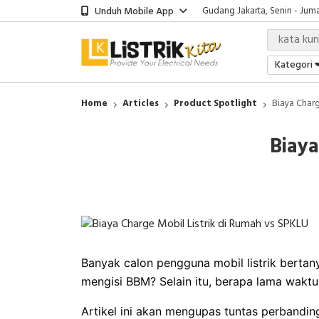
Unduh Mobile App
Gudang Jakarta, Senin - Juma
Showroom Bali, Senin - Jumat
Kantor Jakarta, Senin - Jumat
Gudang Jakarta, Senin - Juma
Kategori
Showroom Bali, Senin - Jumat
Home
Articles
Product Spotlight
Biaya Charg
Biaya
Banyak calon pengguna mobil listrik bertan
mengisi BBM? Selain itu, berapa lama waktu
Artikel ini akan mengupas tuntas perbandin