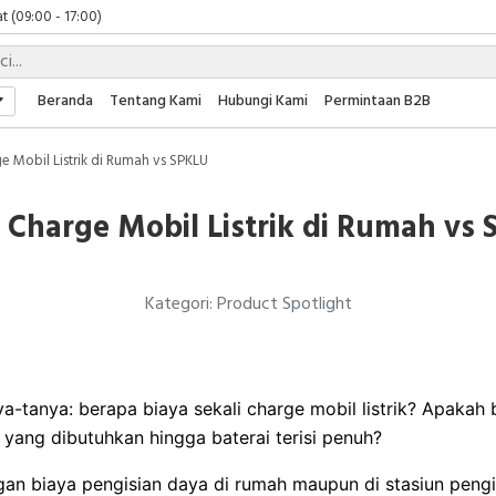
t (09:00 - 17:00)
 (09:00 - 17:00)
 (08:00 - 17:00)
t (09:00 - 17:00)
Beranda
Tentang Kami
Hubungi Kami
Permintaan B2B
 (09:00 - 17:00)
e Mobil Listrik di Rumah vs SPKLU
 Charge Mobil Listrik di Rumah vs
Kategori: Product Spotlight
ya-tanya: berapa biaya sekali charge mobil listrik? Apakah
 yang dibutuhkan hingga baterai terisi penuh?
gan biaya pengisian daya di rumah maupun di stasiun peng