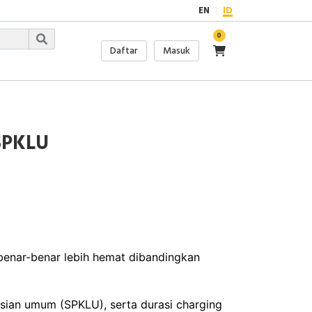
EN
ID
0
Daftar
Masuk
 SPKLU
 benar-benar lebih hemat dibandingkan
isian umum (SPKLU), serta durasi charging