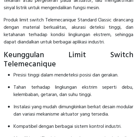
tekanan atau pergeseran pada aktuator, lalu mengaktifkan
sinyal listrik untuk mengendalikan fungsi mesin.
Cable Operated Switch
Panel Box
Produk limit switch Telemecanique Standard Classic dirancang
Signalling Columns
dengan material berkualitas, akurasi deteksi tinggi, dan
ketahanan terhadap kondisi lingkungan ekstrem, sehingga
Safety Sensors
dapat diandalkan untuk berbagai aplikasi industri.
Keunggulan Limit Switch
Pressure Switch
Telemecanique
Ultrasonic & Rotary Encoder
Presisi tinggi dalam mendeteksi posisi dan gerakan.
Limit Switch
Tahan terhadap lingkungan ekstrim seperti debu,
kelembaban, getaran, dan suhu tinggi.
Inductive Sensors
Instalasi yang mudah dimungkinkan berkat desain modular
Photoelectric
dan variasi mekanisme aktuator yang tersedia.
Cam Switch
Kompatibel dengan berbagai sistem kontrol industri.