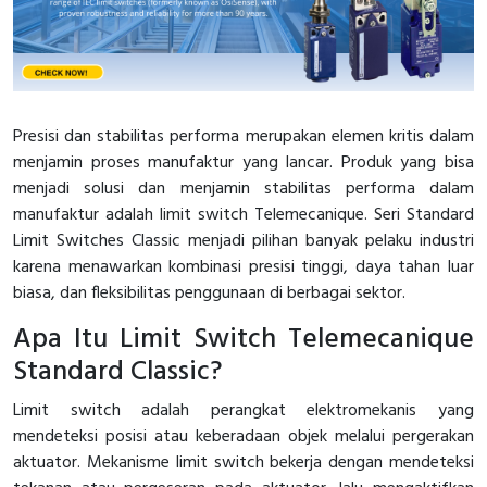
Interactive Flat Panel (IFP)
EcoStruxure Terminal Expert
Pendant / Crane Controller
Terminal Block
Inverter
Testers
Extension Power Socket
Panel Kendali
Engsel / Hinge
FRENIC
Compact Data Loggers
Vacuum
Selector Iluminasi
Industrial Plug & Socket
Electric Motor
Field Measuring
Presisi dan stabilitas performa merupakan elemen kritis dalam
menjamin proses manufaktur yang lancar. Produk yang bisa
Flash Buzzers
Busbar
Accessories
menjadi solusi dan menjamin stabilitas performa dalam
manufaktur adalah limit switch Telemecanique. Seri Standard
Potensiometer
Junction Box
Digistart
Limit Switches Classic menjadi pilihan banyak pelaku industri
karena menawarkan kombinasi presisi tinggi, daya tahan luar
Joystick Controller
MCB Box
biasa, dan fleksibilitas penggunaan di berbagai sektor.
Foot Switch
Motion Sensors
Apa Itu Limit Switch Telemecanique
Standard Classic?
Tower Light
Accessories
Limit switch adalah perangkat elektromekanis yang
Accessories
Accessories Elektrikal
mendeteksi posisi atau keberadaan objek melalui pergerakan
aktuator. Mekanisme limit switch bekerja dengan mendeteksi
Exlhoist / Wireless Crane Controller
Empty Box