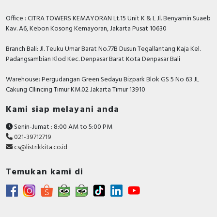
Office : CITRA TOWERS KEMAYORAN Lt.15 Unit K & L Jl. Benyamin Suaeb
Kav. A6, Kebon Kosong Kemayoran, Jakarta Pusat 10630
Branch Bali: Jl. Teuku Umar Barat No.77B Dusun Tegallantang Kaja Kel.
Padangsambian Klod Kec. Denpasar Barat Kota Denpasar Bali
Warehouse: Pergudangan Green Sedayu Bizpark Blok GS 5 No 63 JL
Cakung CIlincing Timur KM.02 Jakarta Timur 13910
Kami siap melayani anda
Senin-Jumat : 8:00 AM to 5:00 PM
021-39712719
cs@listrikkita.co.id
Temukan kami di