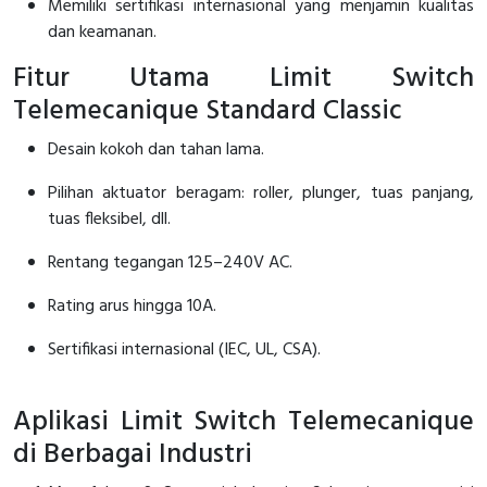
Memiliki sertifikasi internasional yang menjamin kualitas
RFID
dan keamanan.
Capacitive Sensors
Fitur Utama Limit Switch
Telemecanique Standard Classic
Safety Switch
Desain kokoh dan tahan lama.
Radio Frequency
Pilihan aktuator beragam: roller, plunger, tuas panjang,
Contact Block
tuas fleksibel, dll.
Rentang tegangan 125–240V AC.
Rating arus hingga 10A.
Sertifikasi internasional (IEC, UL, CSA).
Aplikasi Limit Switch Telemecanique
di Berbagai Industri