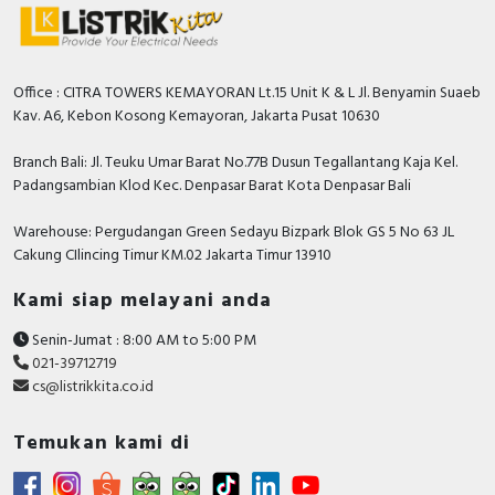
Office : CITRA TOWERS KEMAYORAN Lt.15 Unit K & L Jl. Benyamin Suaeb
Kav. A6, Kebon Kosong Kemayoran, Jakarta Pusat 10630
Branch Bali: Jl. Teuku Umar Barat No.77B Dusun Tegallantang Kaja Kel.
Padangsambian Klod Kec. Denpasar Barat Kota Denpasar Bali
Warehouse: Pergudangan Green Sedayu Bizpark Blok GS 5 No 63 JL
Cakung CIlincing Timur KM.02 Jakarta Timur 13910
Kami siap melayani anda
Senin-Jumat : 8:00 AM to 5:00 PM
021-39712719
cs@listrikkita.co.id
Temukan kami di