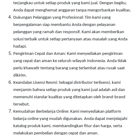
terjangkau untuk setiap produk yang kami jual. Dengan begitu,
Cable Operated Switch
Panel Box
Anda dapat menghemat anggaran tanpa mengorbankan kualitas.
Dukungan Pelanggan yang Profesional: Tim kami yang
Signalling Columns
berpengalaman siap membantu Anda dengan pelayanan
pelanggan yang ramah dan responsif. Kami akan memberikan
Safety Sensors
solusi terbaik untuk setiap pertanyaan atau masalah yang Anda
hadapi.
Pressure Switch
Pengiriman Cepat dan Aman: Kami menyediakan pengiriman
yang cepat dan aman ke seluruh wilayah Indonesia. Anda tidak
Ultrasonic & Rotary Encoder
perlu khawatir tentang barang yang terlambat atau rusak saat
dikirim.
Limit Switch
Keandalan Lisensi Resmi: Sebagai distributor terlisensi, kami
menjamin bahwa setiap produk yang kami jual adalah asli dan
Inductive Sensors
memenuhi standar kualitas yang ditetapkan oleh brand-brand
tersebut.
Photoelectric
Kemudahan Berbelanja Online: Kami menyediakan platform
belanja online yang mudah digunakan. Anda dapat menjelajahi
Cam Switch
katalog produk kami, membandingkan fitur dan harga, serta
melakukan pembelian dengan cepat dan aman.