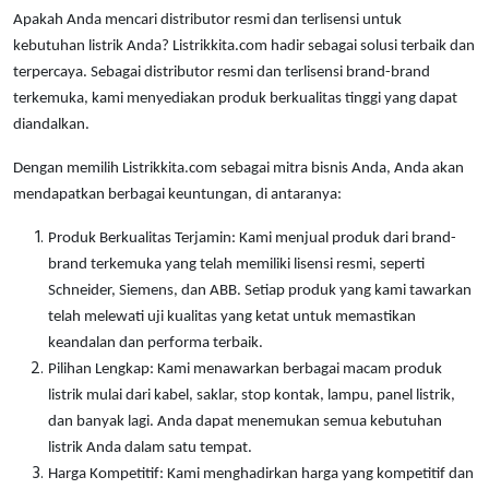
Interactive Flat Panel (IFP)
EcoStruxure Terminal Expert
Pendant / Crane Controller
Terminal Block
Inverter
Testers
Apakah Anda mencari distributor resmi dan terlisensi untuk
kebutuhan listrik Anda? Listrikkita.com hadir sebagai solusi terbaik dan
Extension Power Socket
Panel Kendali
Engsel / Hinge
FRENIC
Compact Data Loggers
terpercaya. Sebagai distributor resmi dan terlisensi brand-brand
terkemuka, kami menyediakan produk berkualitas tinggi yang dapat
Vacuum
Selector Iluminasi
Industrial Plug & Socket
Electric Motor
Field Measuring
diandalkan.
Flash Buzzers
Busbar
Accessories
Dengan memilih Listrikkita.com sebagai mitra bisnis Anda, Anda akan
mendapatkan berbagai keuntungan, di antaranya:
Potensiometer
Junction Box
Digistart
Produk Berkualitas Terjamin: Kami menjual produk dari brand-
Joystick Controller
MCB Box
brand terkemuka yang telah memiliki lisensi resmi, seperti
Schneider, Siemens, dan ABB. Setiap produk yang kami tawarkan
Foot Switch
Motion Sensors
telah melewati uji kualitas yang ketat untuk memastikan
keandalan dan performa terbaik.
Tower Light
Accessories
Pilihan Lengkap: Kami menawarkan berbagai macam produk
listrik mulai dari kabel, saklar, stop kontak, lampu, panel listrik,
Accessories
Accessories Elektrikal
dan banyak lagi. Anda dapat menemukan semua kebutuhan
listrik Anda dalam satu tempat.
Exlhoist / Wireless Crane Controller
Empty Box
Harga Kompetitif: Kami menghadirkan harga yang kompetitif dan