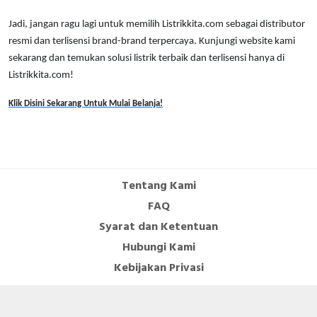
RFID
Jadi, jangan ragu lagi untuk memilih Listrikkita.com sebagai distributor
Capacitive Sensors
resmi dan terlisensi brand-brand terpercaya. Kunjungi website kami
sekarang dan temukan solusi listrik terbaik dan terlisensi hanya di
Safety Switch
Listrikkita.com!
Radio Frequency
Klik Disini Sekarang Untuk Mulai Belanja!
Contact Block
Tentang Kami
FAQ
Syarat dan Ketentuan
Hubungi Kami
Kebijakan Privasi