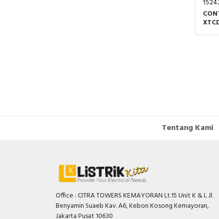
1524
CON
XTC
45kW
380
Tentang Kami
Office : CITRA TOWERS KEMAYORAN Lt.15 Unit K & L Jl.
Benyamin Suaeb Kav. A6, Kebon Kosong Kemayoran,
Jakarta Pusat 10630