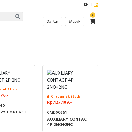
EN
ID
0
Daftar
Masuk
ntuk Stock
76,-
Chat untuk Stock
Rp.127.109,-
45
ARY CONTACT
CMD00651
AUXILIARY CONTACT
4P 2NO+2NC