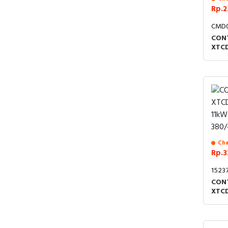
Rp.2
CMD
CON
XTC
7.5k
380
Cha
Rp.3
1523
CON
XTC
11kW
380