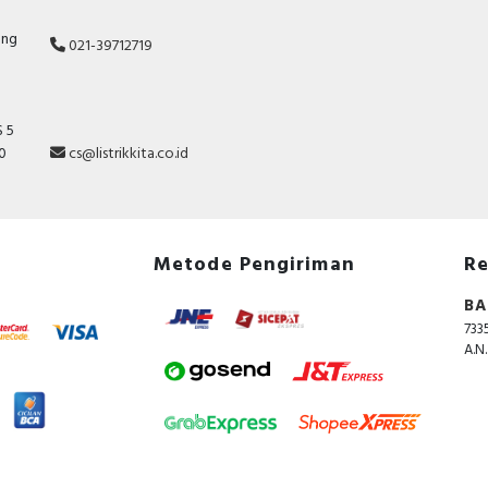
ang
021-39712719
 5
10
cs@listrikkita.co.id
Metode Pengiriman
Re
BA
733
A.N