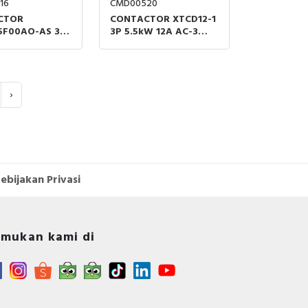
16
CMD00520
CTOR
CONTACTOR XTCD12-1
5F00AO-AS 3P
3P 5.5kW 12A AC-3
15A AC-3
380/400V 1NO+1NC
0V
›
ebijakan Privasi
mukan kami di