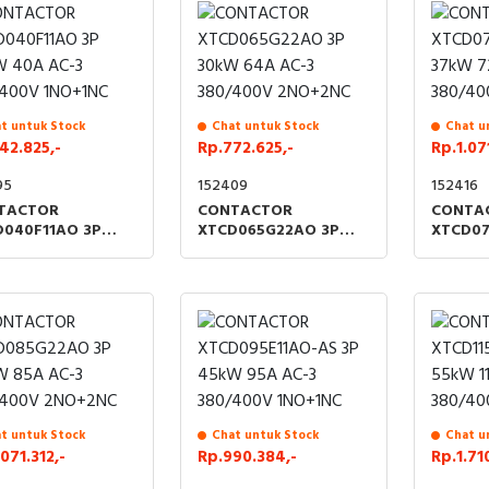
t untuk Stock
Chat untuk Stock
Chat u
42.825,-
Rp.772.625,-
Rp.1.071
95
152409
152416
TACTOR
CONTACTOR
CONTA
D040F11AO 3P
XTCD065G22AO 3P
XTCD07
W 40A AC-3
30kW 64A AC-3
37kW 7
/400V 1NO+1NC
380/400V 2NO+2NC
380/40
t untuk Stock
Chat untuk Stock
Chat u
.071.312,-
Rp.990.384,-
Rp.1.71