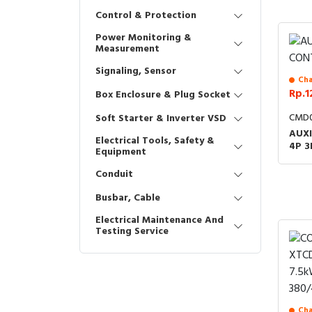
Control & Protection
Power Monitoring &
Measurement
Signaling, Sensor
Cha
Rp.1
Box Enclosure & Plug Socket
CMD
Soft Starter & Inverter VSD
AUX
Electrical Tools, Safety &
4P 
Equipment
Conduit
Busbar, Cable
Electrical Maintenance And
Testing Service
Cha