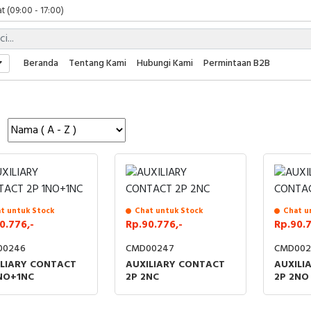
t (09:00 - 17:00)
 (09:00 - 17:00)
 (08:00 - 17:00)
t (09:00 - 17:00)
Beranda
Tentang Kami
Hubungi Kami
Permintaan B2B
 (09:00 - 17:00)
t untuk Stock
Chat untuk Stock
Chat u
0.776,-
Rp.90.776,-
Rp.90.7
00246
CMD00247
CMD002
ILIARY CONTACT
AUXILIARY CONTACT
AUXILI
NO+1NC
2P 2NC
2P 2NO