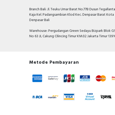
Branch Bali: Jl. Teuku Umar Barat No.77B Dusun Tegallant
Kaja Kel. Padangsambian Klod Kec. Denpasar Barat Kota
Denpasar Bali
Warehouse: Pergudangan Green Sedayu Bizpark Blok GS
No 63 JL Cakung CIlincing Timur KM.02 Jakarta Timur 139
Metode Pembayaran