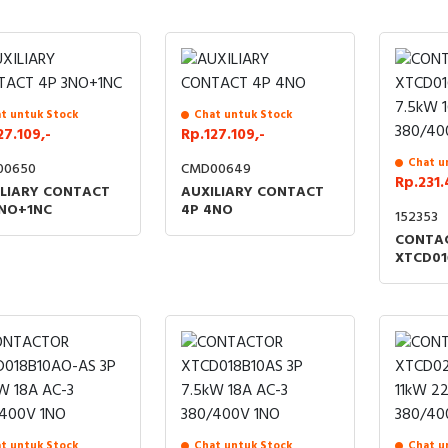
t untuk Stock
Chat untuk Stock
27.109,-
Rp.127.109,-
Chat u
00650
CMD00649
Rp.231.
ILIARY CONTACT
AUXILIARY CONTACT
3NO+1NC
4P 4NO
152353
CONTA
XTCD01
7.5kW 1
380/40
t untuk Stock
Chat untuk Stock
Chat u