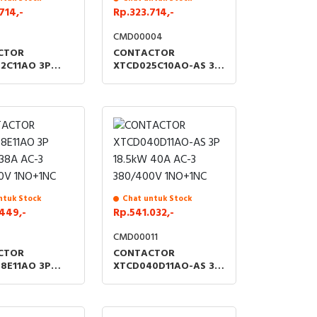
714,-
Rp.323.714,-
CMD00004
CTOR
CONTACTOR
2C11AO 3P
XTCD025C10AO-AS 3P
2A AC-3
11kW 25A AC-3
0V 1NO+1NC
380/400V 1NO
ntuk Stock
Chat untuk Stock
449,-
Rp.541.032,-
CMD00011
CTOR
CONTACTOR
8E11AO 3P
XTCD040D11AO-AS 3P
 38A AC-3
18.5kW 40A AC-3
0V 1NO+1NC
380/400V 1NO+1NC