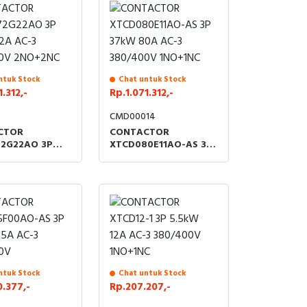
ntuk Stock
Chat untuk Stock
.312,-
Rp.1.071.312,-
CMD00014
CTOR
CONTACTOR
2G22AO 3P
XTCD080E11AO-AS 3P
2A AC-3
37kW 80A AC-3
0V 2NO+2NC
380/400V 1NO+1NC
ntuk Stock
Chat untuk Stock
0.377,-
Rp.207.207,-