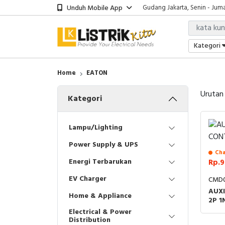
Unduh Mobile App
Gudang Jakarta, Senin - Juma
Showroom Bali, Senin - Jumat
Kantor Jakarta, Senin - Jumat
Gudang Jakarta, Senin - Juma
Kategori
Showroom Bali, Senin - Jumat
Home
EATON
Urutan
Kategori
Lampu/Lighting
Power Supply & UPS
Cha
Energi Terbarukan
Rp.9
EV Charger
CMD
AUX
Home & Appliance
2P 1
Electrical & Power
Distribution