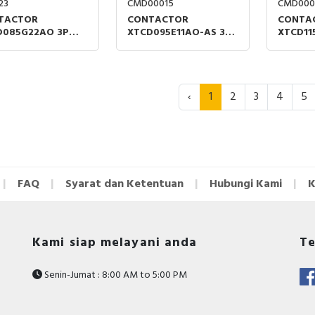
23
CMD00015
CMD000
TACTOR
CONTACTOR
CONTA
D085G22AO 3P
XTCD095E11AO-AS 3P
XTCD11
 85A AC-3
45kW 95A AC-3
55kW 1
/400V 2NO+2NC
380/400V 1NO+1NC
380/40
‹
1
2
3
4
5
FAQ
Syarat dan Ketentuan
Hubungi Kami
K
Kami siap melayani anda
Te
Senin-Jumat : 8:00 AM to 5:00 PM