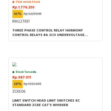
Chat untuk Stock
Rp.1.776.250
45%
Rp.3.229.545
RM22TR31
THREE PHASE CONTROL RELAY HARMONY
CONTROL RELAYS 8A 2CO UNDERVOLTAGE
DETECTION 200-240VAC
Stock Tersedia
Rp.987.911
38%
Rp.1.593.405
ZCKE06
LIMIT SWITCH HEAD LIMIT SWITCHES XC
STANDARD ZCKE CAT'S WHISKER