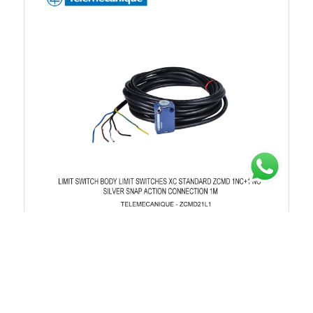
Stock Tersedia
Rp.1.263.466
38%
Rp.2.037.849
ZCMD21L1