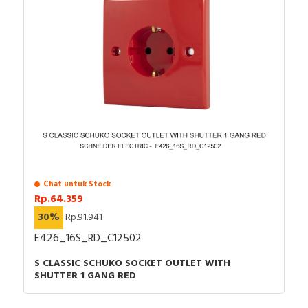
Chat untuk Stock
Rp.64.359
30%
Rp.91.941
E426_16S_RD_C12502
S CLASSIC SCHUKO SOCKET OUTLET WITH
SHUTTER 1 GANG RED