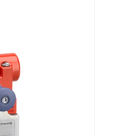
ual
dan
tai
ang
njut
bung
isa
iki
ffer
ik
di
dan
ired
ada
 red
tuk
lor
lan
Pre-
ng.
asy
ase
inum
ual
and
ket
easy
e to
age
and