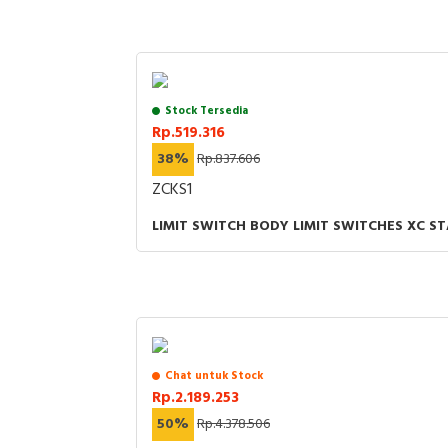
Stock Tersedia
Rp.519.316
38%
Rp.837.606
ZCKS1
LIMIT SWITCH BODY LIMIT SWITCHES XC S
Chat untuk Stock
Rp.2.189.253
50%
Rp.4.378.506