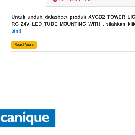
Stok Tidak Tersedia
Untuk unduh datasheet produk XVGB2 TOWER LI
RG 24V LED TUBE MOUNTING WITH , silahkan kli
sini
!
Karakteristik Teknikal:
Read More
Kode Produk: XVGB2
Merek: Schneider Electric
Nama Produk: TOWER LIGHT RG 24V LED T
MOUNTING WITH
Deskripsi: LED XVG DIAMETER 60 MM SCHNEI
Tower Light Schneider Electric
ELECTRIC - XVGB2
Rentang produk: Harmony XVG
Produk ini merupakan bagian dari rangkaian Easy Harm
Jenis produk atau komponen: Lampu menara monoli
XVG, penawaran lampu menara monolitik Ø 60mm. 
pra-kabel lengkap
adalah lampu menara monolitik yang sudah dirakit 
Diameter pemasangan: 60 mm
disambungkan kabelnya. Dilengkapi dengan lampu me
Nama komponen: XVG
dan hijau yang stabil. Produk ini menawarkan kombin
Tegangan suplai terukur: 24 V AC/DC
Anda dapat berbelanja dengan am
warna yang dapat dikonfigurasi. Lampu menara ini memi