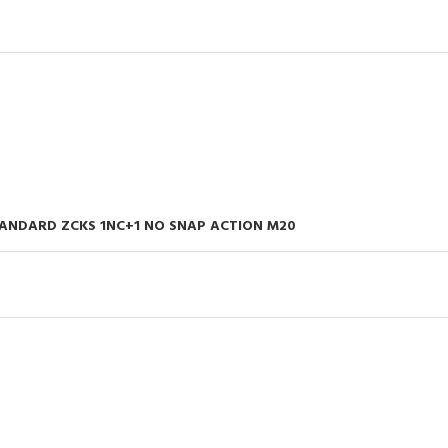
Essentials Catalog-2025
TANDARD ZCKS 1NC+1 NO SNAP ACTION M20