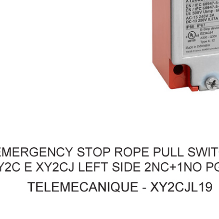
Width
60 Millimetre
Function continuous light
TRUE
Colour light 2
Green
Flashing light
FALSE
Outer diameter
60 Millimetre
Operating voltage AC 50 Hz
24 Volt
Depth
60 Millimetre
Operating voltage AC 60 Hz
24 Volt
Function acoustic
FALSE
Function flashlight
FALSE
Operating voltage DC
24 Volt
Voltage type (operating voltage)
AC/DC