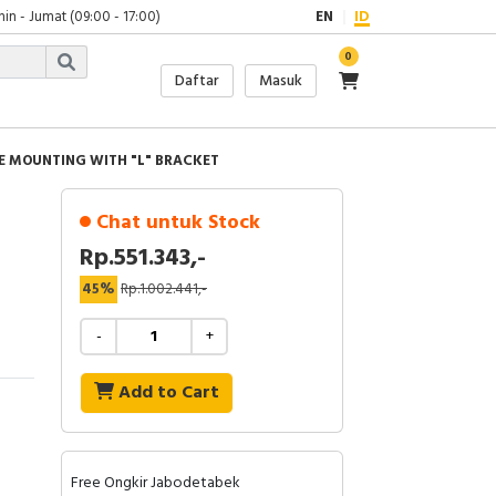
in - Jumat (09:00 - 17:00)
EN
ID
0
Daftar
Masuk
E MOUNTING WITH "L" BRACKET
Chat untuk Stock
Rp.551.343,-
45%
Rp.1.002.441,-
-
+
Add to Cart
Free Ongkir Jabodetabek