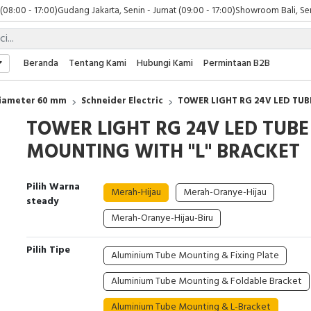
 (08:00 - 17:00)
Gudang Jakarta, Senin - Jumat (09:00 - 17:00)
Showroom Bali, Sen
Beranda
Tentang Kami
Hubungi Kami
Permintaan B2B
iameter 60 mm
Schneider Electric
TOWER LIGHT RG 24V LED TUB
TOWER LIGHT RG 24V LED TUBE
MOUNTING WITH "L" BRACKET
Pilih Warna
Merah-Hijau
Merah-Oranye-Hijau
steady
Merah-Oranye-Hijau-Biru
Pilih Tipe
Aluminium Tube Mounting & Fixing Plate
Aluminium Tube Mounting & Foldable Bracket
Aluminium Tube Mounting & L-Bracket