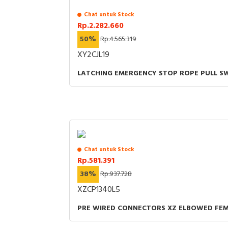
Chat untuk Stock
Rp.2.282.660
50%
Rp.4.565.319
XY2CJL19
LATCHING EMERGENCY STOP ROPE PULL SWI
Chat untuk Stock
Rp.581.391
38%
Rp.937.728
XZCP1340L5
PRE WIRED CONNECTORS XZ ELBOWED FEMA