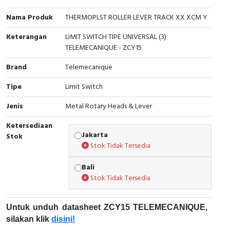
Interactive Flat Panel (IFP)
EcoStruxure Terminal Expert
Pendant / Crane Controller
Terminal Block
Inverter
Testers
Nama Produk
THERMOPLST ROLLER LEVER TRACK XX XCM Y
Extension Power Socket
Panel Kendali
Engsel / Hinge
FRENIC
Compact Data Loggers
Keterangan
LIMIT SWITCH TIPE UNIVERSAL (3)
TELEMECANIQUE - ZCY15
Vacuum
Selector Iluminasi
Industrial Plug & Socket
Electric Motor
Field Measuring
Brand
Telemecanique
Flash Buzzers
Busbar
Accessories
Tipe
Limit Switch
Potensiometer
Junction Box
Digistart
Jenis
Metal Rotary Heads & Lever
Ketersediaan
Joystick Controller
MCB Box
Jakarta
Stok
Stok Tidak Tersedia
Foot Switch
Motion Sensors
Bali
Tower Light
Accessories
Stok Tidak Tersedia
Accessories
Accessories Elektrikal
Untuk unduh datasheet ZCY15 TELEMECANIQUE,
silakan klik
disini!
Exlhoist / Wireless Crane Controller
Empty Box