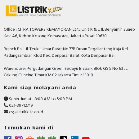
Office : CITRA TOWERS KEMAYORAN Lt.15 Unit K & L Jl. Benyamin Suaeb
Kav. A6, Kebon Kosong Kemayoran, Jakarta Pusat 10630
Branch Bali: Jl. Teuku Umar Barat No.77B Dusun Tegallantang Kaja Kel.
Padangsambian Klod Kec. Denpasar Barat Kota Denpasar Bali
Warehouse: Pergudangan Green Sedayu Bizpark Blok GS 5 No 63 JL
Cakung CIlincing Timur KM.02 Jakarta Timur 13910
Kami siap melayani anda
Senin-Jumat : 8:00 AM to 5:00 PM
021-39712719
cs@listrikkita.co.id
Temukan kami di