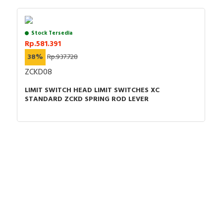
RFID
Capacitive Sensors
Stock Tersedia
Rp.581.391
Safety Switch
38%
Rp.937.728
ZCKD08
Radio Frequency
LIMIT SWITCH HEAD LIMIT SWITCHES XC
Contact Block
STANDARD ZCKD SPRING ROD LEVER