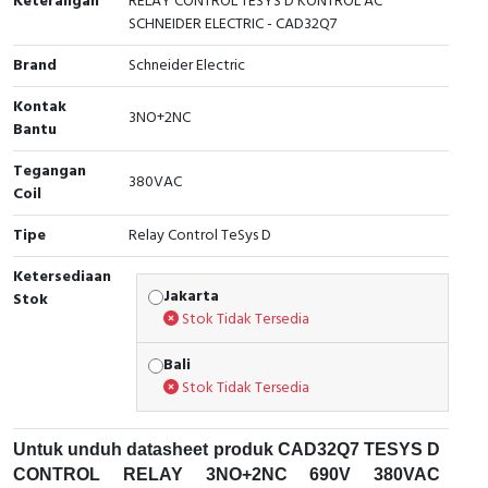
Keterangan
RELAY CONTROL TESYS D KONTROL AC
SCHNEIDER ELECTRIC - CAD32Q7
Cable Operated Switch
Panel Box
Brand
Schneider Electric
Signalling Columns
Kontak
3NO+2NC
Bantu
Safety Sensors
Tegangan
380VAC
Pressure Switch
Coil
Tipe
Relay Control TeSys D
Ultrasonic & Rotary Encoder
Ketersediaan
Limit Switch
Jakarta
Stok
Stok Tidak Tersedia
Inductive Sensors
Bali
Stok Tidak Tersedia
Photoelectric
Cam Switch
Untuk unduh datasheet produk CAD32Q7 TESYS D
CONTROL RELAY 3NO+2NC 690V 380VAC