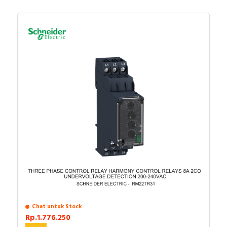
AC-15
lanjut atau ingin melakukan pembelian dalam jumlah
AC-14
besar bisa menghubungi tim sales atau marketing
DC-13
kami, dengan klik
di sini
. Selamat berbelanja!
Komposisi kontak kutub: 3 NO + 2 NC
[Ue] tegangan operasi terukur: <= 690 V AC
25...400 Hz
Jenis sirkuit kontrol: AC pada 50/60 Hz
[Uc] tegangan sirkuit kontrol: 380 V AC 50/60 Hz
[Uimp] tegangan tahan impuls terukur: 6 kV sesuai
dengan IEC 60947
[Ith] arus termal udara bebas konvensional: 10 A
(pada 60 °C)
Daya tahan mekanis: 30 Mcycles
Laju operasi maksimum: 180 cyc/mn
Daya masuk dalam VA: 70 VA 50 Hz (pada 20 °C)
Konsumsi daya tahan dalam VA: 8 VA 50 Hz (pada
20 °C)
Tegangan switching minimum: 17 V
Chat untuk Stock
Arus switching minimum: 5 mA
Rp.1.776.250
Tinggi: 77 mm