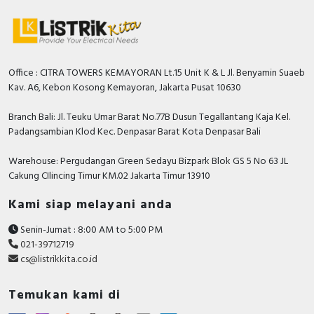
Office : CITRA TOWERS KEMAYORAN Lt.15 Unit K & L Jl. Benyamin Suaeb
Kav. A6, Kebon Kosong Kemayoran, Jakarta Pusat 10630
Branch Bali: Jl. Teuku Umar Barat No.77B Dusun Tegallantang Kaja Kel.
Padangsambian Klod Kec. Denpasar Barat Kota Denpasar Bali
Warehouse: Pergudangan Green Sedayu Bizpark Blok GS 5 No 63 JL
Cakung CIlincing Timur KM.02 Jakarta Timur 13910
Kami siap melayani anda
Senin-Jumat : 8:00 AM to 5:00 PM
021-39712719
cs@listrikkita.co.id
Temukan kami di