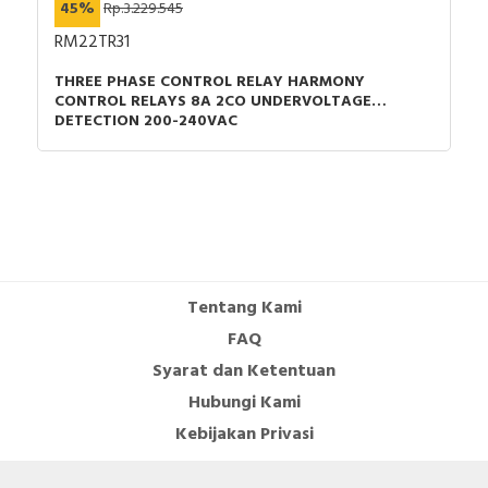
45%
Rp.3.229.545
Lebar: 45 mm
RM22TR31
Kedalaman: 84 mm
Berat produk: 0,58 kg
THREE PHASE CONTROL RELAY HARMONY
CONTROL RELAYS 8A 2CO UNDERVOLTAGE
DETECTION 200-240VAC
Tentang Kami
FAQ
Syarat dan Ketentuan
Hubungi Kami
Kebijakan Privasi