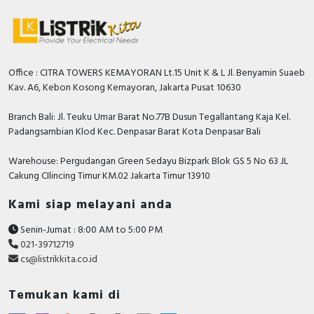
Office : CITRA TOWERS KEMAYORAN Lt.15 Unit K & L Jl. Benyamin Suaeb
Kav. A6, Kebon Kosong Kemayoran, Jakarta Pusat 10630
Branch Bali: Jl. Teuku Umar Barat No.77B Dusun Tegallantang Kaja Kel.
Padangsambian Klod Kec. Denpasar Barat Kota Denpasar Bali
Warehouse: Pergudangan Green Sedayu Bizpark Blok GS 5 No 63 JL
Cakung CIlincing Timur KM.02 Jakarta Timur 13910
Kami siap melayani anda
Senin-Jumat : 8:00 AM to 5:00 PM
021-39712719
cs@listrikkita.co.id
Temukan kami di