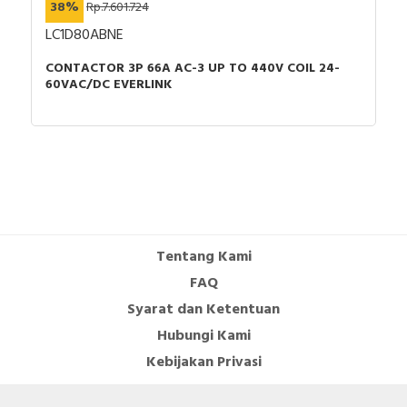
38%
Rp.7.601.724
Tinggi: 77 mm
LC1D80ABNE
Lebar: 45 mm
Kedalaman: 93 mm
CONTACTOR 3P 66A AC-3 UP TO 440V COIL 24-
Berat produk: 0,58 kg
60VAC/DC EVERLINK
Tentang Kami
FAQ
Syarat dan Ketentuan
Hubungi Kami
Kebijakan Privasi