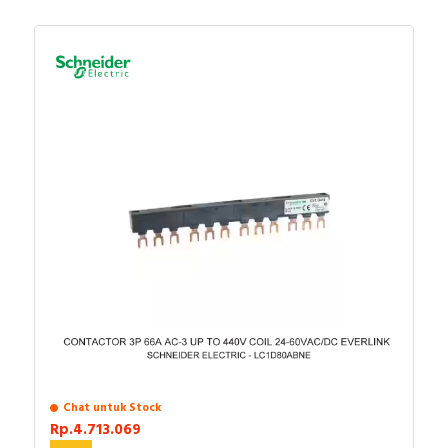
AC-15
lanjut atau ingin melakukan pembelian dalam jumlah
DC-13
besar bisa menghubungi tim sales atau marketing
AC-14
kami, dengan klik
di sini
. Selamat berbelanja!
Komposisi kontak kutub: 3 NO + 2 NC
[Ue] tegangan operasi terukur: <= 690 V AC
25...400 Hz
Jenis sirkuit kontrol: Standar DC
[Uc] tegangan sirkuit kontrol: 110 V DC
[Uimp] tegangan tahan impuls terukur: 6 kV sesuai
dengan IEC 60947
[Ith] arus termal udara bebas konvensional: 10 A
(pada 60 °C)
Daya tahan mekanis: 30 Mcycles
Kecepatan operasi maksimum: 180 cyc/mn
Konstanta waktu: 28 ms
Daya lonjakan dalam W: 5,4 W (pada 20 °C)
Konsumsi daya hold-in dalam W: 5,4 W pada 20
°C
Chat untuk Stock
Tegangan switching minimum: 17 V
Rp.4.713.069
Arus switching minimum: 5 mA