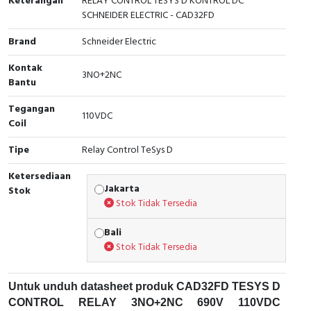
Keterangan
RELAY CONTROL TESYS D KONTROL DC
SCHNEIDER ELECTRIC - CAD32FD
Cable Operated Switch
Panel Box
Brand
Schneider Electric
Signalling Columns
Kontak
3NO+2NC
Bantu
Safety Sensors
Tegangan
110VDC
Pressure Switch
Coil
Tipe
Relay Control TeSys D
Ultrasonic & Rotary Encoder
Ketersediaan
Limit Switch
Jakarta
Stok
Stok Tidak Tersedia
Inductive Sensors
Bali
Stok Tidak Tersedia
Photoelectric
Cam Switch
Untuk unduh datasheet produk CAD32FD TESYS D
CONTROL RELAY 3NO+2NC 690V 110VDC