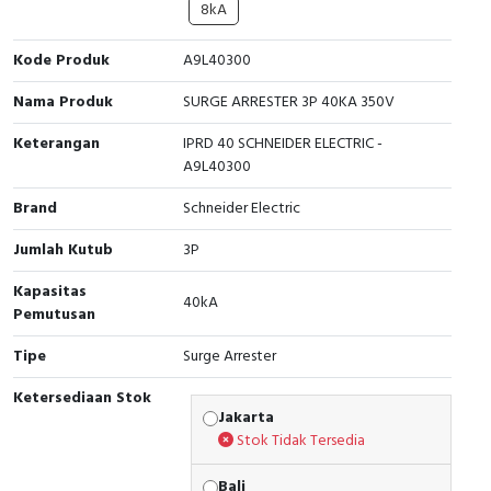
8kA
Cable Operated Switch
Panel Box
Kode Produk
A9L40300
Signalling Columns
Nama Produk
SURGE ARRESTER 3P 40KA 350V
Safety Sensors
Keterangan
IPRD 40 SCHNEIDER ELECTRIC -
A9L40300
Pressure Switch
Brand
Schneider Electric
Ultrasonic & Rotary Encoder
Jumlah Kutub
3P
Kapasitas
Limit Switch
40kA
Pemutusan
Inductive Sensors
Tipe
Surge Arrester
Photoelectric
Ketersediaan Stok
Jakarta
Stok Tidak Tersedia
Cam Switch
Bali