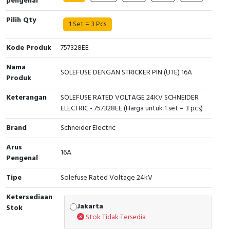
pengenal
Interactive Flat Panel (IFP)
EcoStruxure Terminal Expert
Pendant / Crane Controller
Terminal Block
Inverter
Testers
Pilih Qty
1 Set = 3 Pcs
Extension Power Socket
Panel Kendali
Engsel / Hinge
FRENIC
Compact Data Loggers
Kode Produk
757328EE
Vacuum
Selector Iluminasi
Industrial Plug & Socket
Electric Motor
Field Measuring
Nama
SOLEFUSE DENGAN STRICKER PIN (UTE) 16A
Flash Buzzers
Busbar
Accessories
Produk
Keterangan
SOLEFUSE RATED VOLTAGE 24KV SCHNEIDER
Potensiometer
Junction Box
Digistart
ELECTRIC - 757328EE (Harga untuk 1 set = 3 pcs)
Joystick Controller
MCB Box
Brand
Schneider Electric
Arus
Foot Switch
Motion Sensors
16A
Pengenal
Tower Light
Accessories
Tipe
Solefuse Rated Voltage 24kV
Ketersediaan
Accessories
Accessories Elektrikal
Jakarta
Stok
Stok Tidak Tersedia
Exlhoist / Wireless Crane Controller
Empty Box