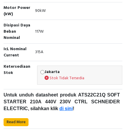
RFID
Motor Power
90kW
(kW)
Capacitive Sensors
Disipasi Daya
Safety Switch
Beban
117W
Nominal
Radio Frequency
IcL Nominal
315A
Current
Contact Block
Ketersediaan
Jakarta
Stok
Stok Tidak Tersedia
Untuk unduh datasheet produk ATS22C21Q SOFT
STARTER 210A 440V 230V CTRL SCHNEIDER
ELECTRIC, silahkan klik
di sini
!
Karakteristik Teknikal:
Read More
Kode Produk: ATS22C21Q