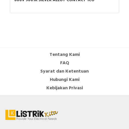
600V 9001K SILVER ALLOY CONTACT 1CO
Rated control supply voltage AC
220…230 Volt
60 Hz
Release class
Other
Rated operation current Ie at 40
210 Ampere
°C Tu
Internal bypass
TRUE
Tentang Kami
FAQ
Torque control
TRUE
Syarat dan Ketentuan
Rated power three-phase motor,
55 Kilowatt
Hubungi Kami
inline, at 230 V
Kebijakan Privasi
Rated power three-phase motor,
110 Kilowatt
inline, at 400 V
Rated control supply voltage DC
24 Volt
Voltage type for actuating
AC
Integrated motor overload