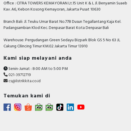
Office : CITRA TOWERS KEMAYORAN Lt.15 Unit K & L Jl. Benyamin Suaeb
TRUE
protection
Kav. A6, Kebon Kosong Kemayoran, Jakarta Pusat 10630
Function
Single direction
Branch Bali: Jl. Teuku Umar Barat No.77B Dusun Tegallantang Kaja Kel.
Padangsambian Klod Kec. Denpasar Barat Kota Denpasar Bali
Rated power three-phase motor,
90 Kilowatt
inside delta, at 230 V
Warehouse: Pergudangan Green Sedayu Bizpark Blok GS 5 No 63 JL
Cakung CIlincing Timur KM.02 Jakarta Timur 13910
Degree of protection (IP)
IP20
Kami siap melayani anda
Rated power three-phase motor,
160 Kilowatt
inside delta, at 400 V
Senin-Jumat : 8:00 AM to 5:00 PM
Rated surrounding temperature
021-39712719
40 Degrees celsius
without derating
cs@listrikkita.co.id
Documents
Temukan kami di
Declaration of conformity -
ATS22_UK_DECLARATION
Instruction sheet - ATS22 - Quick Start guide
User guide - ATS22 Soft Starter User Manual
Catalog - Catalog: Soft start/soft stop units Altistart