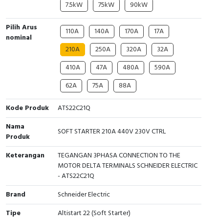
7.5kW
75kW
90kW
Cable Operated Switch
Panel Box
Pilih Arus
110A
140A
170A
17A
nominal
Signalling Columns
210A
250A
320A
32A
Safety Sensors
410A
47A
480A
590A
Pressure Switch
62A
75A
88A
Ultrasonic & Rotary Encoder
Kode Produk
ATS22C21Q
Nama
Limit Switch
SOFT STARTER 210A 440V 230V CTRL
Produk
Inductive Sensors
Keterangan
TEGANGAN 3PHASA CONNECTION TO THE
MOTOR DELTA TERMINALS SCHNEIDER ELECTRIC
- ATS22C21Q
Photoelectric
Brand
Schneider Electric
Cam Switch
Tipe
Altistart 22 (Soft Starter)