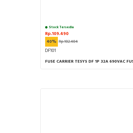
Stock Tersedia
Rp.109.490
40%
Rp.182.484
DF101
FUSE CARRIER TESYS DF 1P 32A 690VAC FU