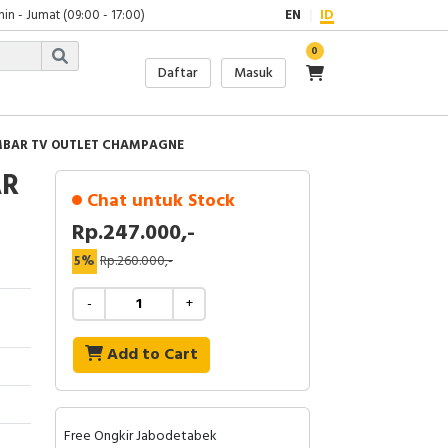
in - Jumat (09:00 - 17:00)
EN
ID
0
Daftar
Masuk
EMBAR TV OUTLET CHAMPAGNE
AR
Chat untuk Stock
Rp.247.000,-
5%
Rp.260.000,-
-
+
Add to Cart
Free Ongkir Jabodetabek