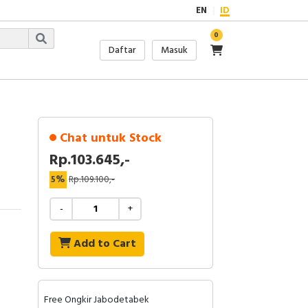
EN
ID
0
Daftar
Masuk
Chat untuk Stock
Rp.103.645,-
5%
Rp.109.100,-
-
+
Add to Cart
Free Ongkir Jabodetabek