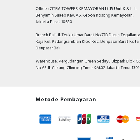
Office : CITRA TOWERS KEMAYORAN Lt.15 Unit K & L Jl.
Benyamin Suaeb Kav. A6, Kebon Kosong Kemayoran,
Jakarta Pusat 10630
Branch Bali: Jl. Teuku Umar Barat No.77B Dusun Tegallant
Kaja Kel. Padangsambian Klod Kec. Denpasar Barat Kota
Denpasar Bali
Warehouse: Pergudangan Green Sedayu Bizpark Blok GS
No 63 JL Cakung CIlincing Timur KM.02 Jakarta Timur 139
Metode Pembayaran