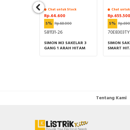
uk Stock
Chat untuk Stock
Chat untuk
00
Rp.64.600
Rp.655.50
50.000
5%
Rp.68.000
5%
Rp.690
581131-26
70E8303TY
3 SHAVER
SIMON M3 SAKELAR 3
SIMON SAK
UTIH
GANG 1 ARAH HITAM
SMART HI
Tentang Kami