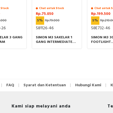
multigang frame)
Quantity per box :
8
 Stock
Chat untuk Stock
Chat untuk S
Box size :
0
Rp.75.050
Rp.199.500
180x160x98
.000
5%
Rp.79.000
5%
Rp.210.
Quantity per carton :
80
-26
581126-46
58E732-46
Carton size :
510x330x190
ELAR 3 GANG
SIMON M3 SAKELAR 1
SIMON M3 3
Standards :
IEC606
TAM
GANG INTERMEDIATE
FOOTLIGHT
CHAMPAGNE
CHAMPAGN
FAQ
Syarat dan Ketentuan
Hubungi Kami
K
Kami siap melayani anda
Te