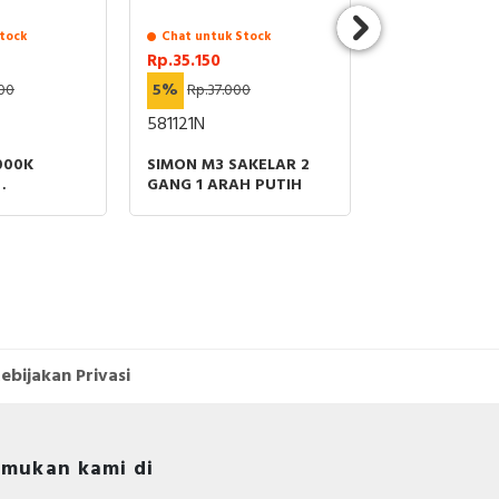
tock
Chat untuk Stock
Chat untuk St
Rp.35.150
Rp.142.500
000
5%
Rp.37.000
5%
Rp.150.00
581121N
581046-61
000K
SIMON M3 SAKELAR 2
SIMON M3 SA
69
GANG 1 ARAH PUTIH
GANG INTERM
E
DENGAN FLU
ABU-ABU
ebijakan Privasi
mukan kami di