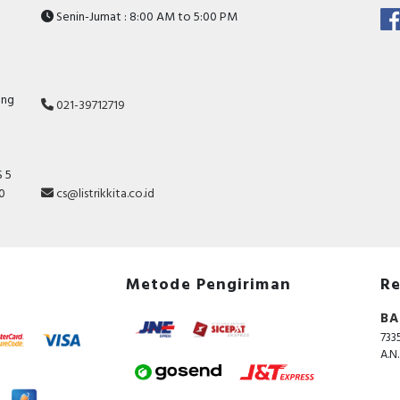
Senin-Jumat : 8:00 AM to 5:00 PM
ang
021-39712719
 5
10
cs@listrikkita.co.id
Metode Pengiriman
Re
BA
733
A.N