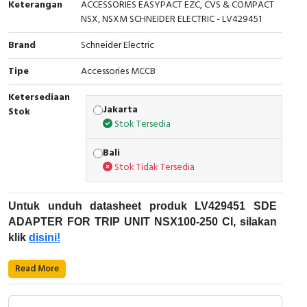
Keterangan
ACCESSORIES EASYPACT EZC, CVS & COMPACT
NSX, NSXM SCHNEIDER ELECTRIC - LV429451
Cable Operated Switch
Panel Box
Brand
Schneider Electric
Signalling Columns
Tipe
Accessories MCCB
Safety Sensors
Ketersediaan
Jakarta
Stok
Pressure Switch
Stok Tersedia
Ultrasonic & Rotary Encoder
Bali
Stok Tidak Tersedia
Limit Switch
Untuk unduh datasheet produk LV429451 SDE
Inductive Sensors
ADAPTER FOR TRIP UNIT NSX100-250 CI, silakan
klik
disini!
Photoelectric
Karakteristik Teknikal:
Read More
Cam Switch
Kode Produk: LV429451
Merek: Schneider Electric