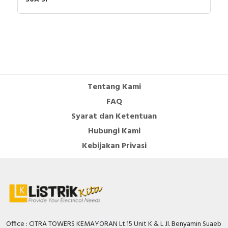
Catalog - TeSys - Catalog 2026 - Innovative and
connected solutions for motor starters
How to video - ComPacT NSX100/160/250 - How
to Install Auxiliaries
Tentang Kami
FAQ
Syarat dan Ketentuan
Hubungi Kami
Kebijakan Privasi
Office : CITRA TOWERS KEMAYORAN Lt.15 Unit K & L Jl. Benyamin Suaeb