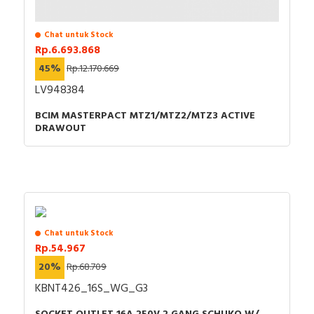
Chat untuk Stock
Rp.6.693.868
45%
Rp.12.170.669
LV948384
BCIM MASTERPACT MTZ1/MTZ2/MTZ3 ACTIVE
DRAWOUT
Chat untuk Stock
Rp.54.967
20%
Rp.68.709
KBNT426_16S_WG_G3