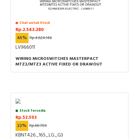
Chat untuk Stock
Rp.2.543.280
45%
Rp.4.624.146
LV966011
WIRING MICROSWITCHES MASTERPACT
MTZ2/MTZ3 ACTIVE FIXED OR DRAWOUT
Stock Tersedia
Rp.53.593
22%
Rp.68.709
KBNT426_16S_LG_G3