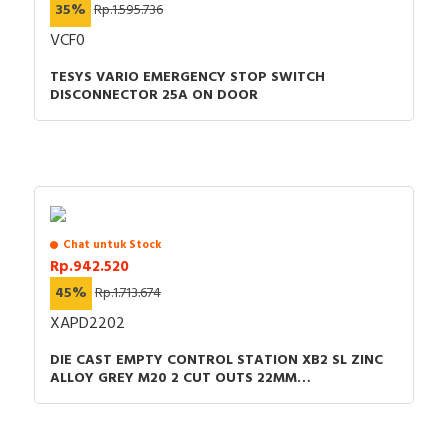
Tinggi: 56,5 mm
RFID
35%
Rp.1.595.736
hingga 130 °C, sesuai dengan IEC 60216-1 dan VDE
Berat bersih: 20 g
0304-T21. Telah tersertifikasi berbagai standar (CSA,
VCF0
Garansi: 18 bulan
Capacitive Sensors
cURus, EAC). Produk ini mematuhi Green Premium
TESYS VARIO EMERGENCY STOP SWITCH
(RoHS/REACH).
DISCONNECTOR 25A ON DOOR
Safety Switch
Radio Frequency
Contact Block
Chat untuk Stock
Rp.942.520
45%
Rp.1.713.674
XAPD2202
DIE CAST EMPTY CONTROL STATION XB2 SL ZINC
ALLOY GREY M20 2 CUT OUTS 22MM
80X130X51.5MM UL CULUS