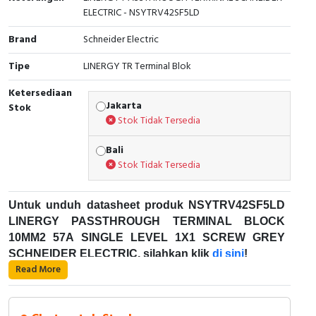
Interactive Flat Panel (IFP)
EcoStruxure Terminal Expert
Pendant / Crane Controller
Terminal Block
Inverter
Testers
ELECTRIC - NSYTRV42SF5LD
Brand
Schneider Electric
Extension Power Socket
Panel Kendali
Engsel / Hinge
FRENIC
Compact Data Loggers
Tipe
LINERGY TR Terminal Blok
Vacuum
Selector Iluminasi
Industrial Plug & Socket
Electric Motor
Field Measuring
Ketersediaan
Jakarta
Flash Buzzers
Busbar
Accessories
Stok
Stok Tidak Tersedia
Potensiometer
Junction Box
Digistart
Bali
Stok Tidak Tersedia
Joystick Controller
MCB Box
Foot Switch
Motion Sensors
Untuk unduh datasheet produk NSYTRV42SF5LD
LINERGY PASSTHROUGH TERMINAL BLOCK
Tower Light
Accessories
10MM2 57A SINGLE LEVEL 1X1 SCREW GREY
SCHNEIDER ELECTRIC, silahkan klik
di sini
!
Read More
Accessories
Accessories Elektrikal
Karakteristik Teknikal:
Exlhoist / Wireless Crane Controller
Empty Box
Kode Produk: NSYTRV42SF5LD