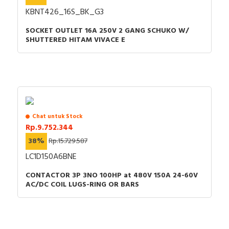
KBNT426_16S_BK_G3
SOCKET OUTLET 16A 250V 2 GANG SCHUKO W/
SHUTTERED HITAM VIVACE E
Chat untuk Stock
Rp.9.752.344
38%
Rp.15.729.587
LC1D150A6BNE
CONTACTOR 3P 3NO 100HP at 480V 150A 24-60V
AC/DC COIL LUGS-RING OR BARS