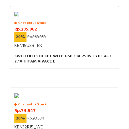
Chat untuk Stock
Rp.295.082
20%
Rp.368.853
KBN15USB_BK
SWITCHED SOCKET WITH USB 13A 250V TYPE A+C
2.1A HITAM VIVACE E
Chat untuk Stock
Rp.74.947
20%
Rp.93.684
KBN32RJ5_WE