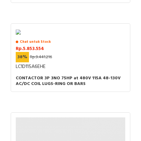
Chat untuk Stock
Rp.5.853.554
38%
Rp.9.441.216
LC1D115A6EHE
CONTACTOR 3P 3NO 75HP at 480V 115A 48-130V
AC/DC COIL LUGS-RING OR BARS