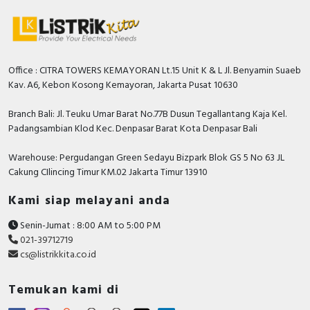
Office : CITRA TOWERS KEMAYORAN Lt.15 Unit K & L Jl. Benyamin Suaeb
Kav. A6, Kebon Kosong Kemayoran, Jakarta Pusat 10630
Branch Bali: Jl. Teuku Umar Barat No.77B Dusun Tegallantang Kaja Kel.
Padangsambian Klod Kec. Denpasar Barat Kota Denpasar Bali
Warehouse: Pergudangan Green Sedayu Bizpark Blok GS 5 No 63 JL
Cakung CIlincing Timur KM.02 Jakarta Timur 13910
Kami siap melayani anda
Senin-Jumat : 8:00 AM to 5:00 PM
021-39712719
cs@listrikkita.co.id
Temukan kami di