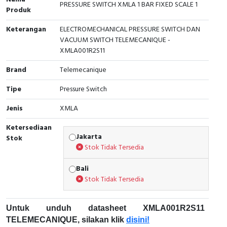
PRESSURE SWITCH XMLA 1 BAR FIXED SCALE 1
Interactive Flat Panel (IFP)
EcoStruxure Terminal Expert
Pendant / Crane Controller
Terminal Block
Inverter
Testers
Produk
Extension Power Socket
Panel Kendali
Engsel / Hinge
FRENIC
Compact Data Loggers
Keterangan
ELECTROMECHANICAL PRESSURE SWITCH DAN
VACUUM SWITCH TELEMECANIQUE -
XMLA001R2S11
Vacuum
Selector Iluminasi
Industrial Plug & Socket
Electric Motor
Field Measuring
Brand
Telemecanique
Flash Buzzers
Busbar
Accessories
Tipe
Pressure Switch
Potensiometer
Junction Box
Digistart
Jenis
XMLA
Joystick Controller
MCB Box
Ketersediaan
Jakarta
Stok
Stok Tidak Tersedia
Foot Switch
Motion Sensors
Bali
Tower Light
Accessories
Stok Tidak Tersedia
Accessories
Accessories Elektrikal
Untuk unduh datasheet XMLA001R2S11
Exlhoist / Wireless Crane Controller
Empty Box
TELEMECANIQUE, silakan klik
disini!