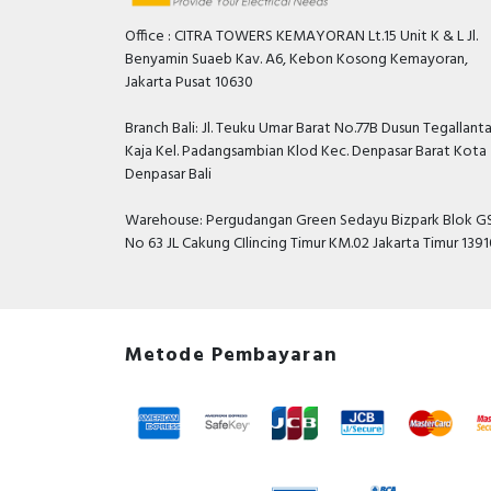
Office : CITRA TOWERS KEMAYORAN Lt.15 Unit K & L Jl.
Benyamin Suaeb Kav. A6, Kebon Kosong Kemayoran,
Jakarta Pusat 10630
Branch Bali: Jl. Teuku Umar Barat No.77B Dusun Tegallant
Kaja Kel. Padangsambian Klod Kec. Denpasar Barat Kota
Denpasar Bali
Warehouse: Pergudangan Green Sedayu Bizpark Blok GS
No 63 JL Cakung CIlincing Timur KM.02 Jakarta Timur 139
Metode Pembayaran