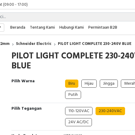
t (09:00 - 17:00)
 (09:00 - 17:00)
 (08:00 - 17:00)
t (09:00 - 17:00)
Beranda
Tentang Kami
Hubungi Kami
Permintaan B2B
 (09:00 - 17:00)
 22mm
Schneider Electric
PILOT LIGHT COMPLETE 230-240V BLUE
PILOT LIGHT COMPLETE 230-24
BLUE
Pilih Warna
Biru
Hijau
Jingga
Mera
Putih
Pilih Tegangan
110-120VAC
230-240VAC
24V AC/DC