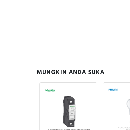
MUNGKIN ANDA SUKA
sedia
29
1.442.556
060