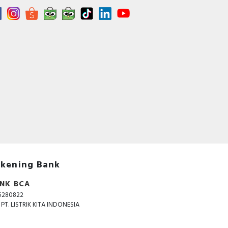
ezel
e to
kening Bank
NK BCA
5280822
. PT. LISTRIK KITA INDONESIA