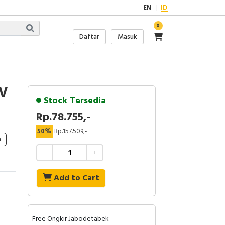
EN
ID
0
Daftar
Masuk
0V
Stock Tersedia
Rp.78.755,-
50%
Rp.157.509,-
h
-
+
Add to Cart
Free Ongkir Jabodetabek