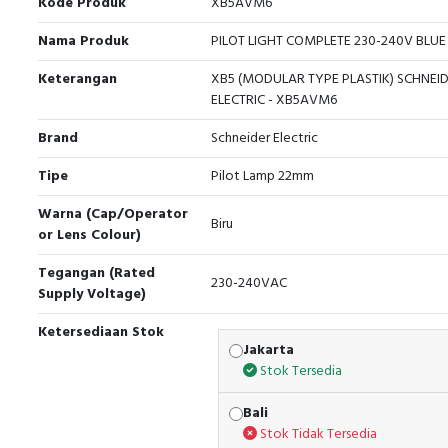
Kode Produk
XB5AVM6
Nama Produk
PILOT LIGHT COMPLETE 230-240V BLUE
Keterangan
XB5 (MODULAR TYPE PLASTIK) SCHNEI
ELECTRIC - XB5AVM6
Brand
Schneider Electric
Tipe
Pilot Lamp 22mm
Warna (Cap/Operator
Biru
or Lens Colour)
Tegangan (Rated
230-240VAC
Supply Voltage)
Ketersediaan Stok
Jakarta
Stok Tersedia
Bali
Stok Tidak Tersedia