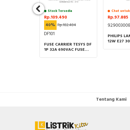
 3P 60A
VAC
Stock Tersedia
Chat untuk
Rp.109.490
Rp.97.885
40%
Rp.182.484
929003008
DF101
PHILIPS L
12W E27 3
FUSE CARRIER TESYS DF
1CT/12
1P 32A 690VAC FUSE
SIZE 10X38MM
Tentang Kami