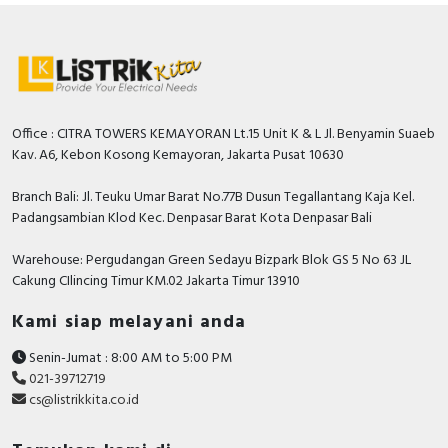
Office : CITRA TOWERS KEMAYORAN Lt.15 Unit K & L Jl. Benyamin Suaeb
Kav. A6, Kebon Kosong Kemayoran, Jakarta Pusat 10630
Branch Bali: Jl. Teuku Umar Barat No.77B Dusun Tegallantang Kaja Kel.
Padangsambian Klod Kec. Denpasar Barat Kota Denpasar Bali
Warehouse: Pergudangan Green Sedayu Bizpark Blok GS 5 No 63 JL
Cakung CIlincing Timur KM.02 Jakarta Timur 13910
Kami siap melayani anda
Senin-Jumat : 8:00 AM to 5:00 PM
021-39712719
cs@listrikkita.co.id