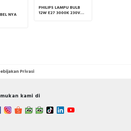
ar,
PHILIPS LAMPU BULB
sin
12W E27 3000K 230V
913
BEL NYA
asi
1CT/12
kan
an
ual
tai
njut
isa
ik
di
tor
ebijakan Privasi
gned
s in
stop
mukan kami di
ally
dust
 its
. It
ach
rom