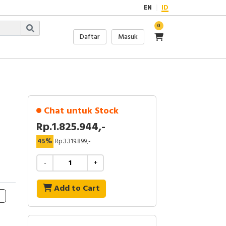
EN
ID
0
Daftar
Masuk
Chat untuk Stock
Rp.1.825.944,-
45%
Rp.3.319.899,-
-
+
Add to Cart
h