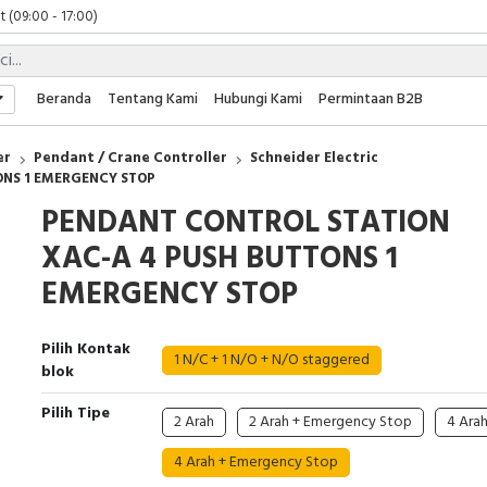
 (09:00 - 17:00)
 (08:00 - 17:00)
t (09:00 - 17:00)
 (09:00 - 17:00)
Beranda
Tentang Kami
Hubungi Kami
Permintaan B2B
er
Pendant / Crane Controller
Schneider Electric
ONS 1 EMERGENCY STOP
PENDANT CONTROL STATION
XAC-A 4 PUSH BUTTONS 1
EMERGENCY STOP
Pilih Kontak
1 N/C + 1 N/O + N/O staggered
blok
Pilih Tipe
2 Arah
2 Arah + Emergency Stop
4 Ara
4 Arah + Emergency Stop