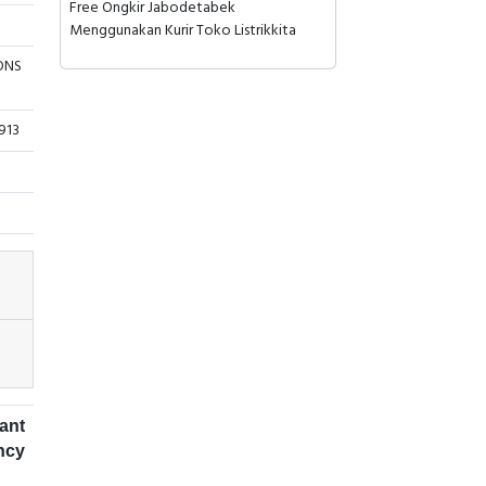
Free Ongkir Jabodetabek
Menggunakan Kurir Toko Listrikkita
ONS
913
ant
ncy