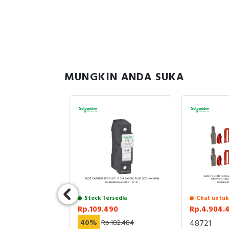
MUNGKIN ANDA SUKA
uk Stock
716
2.815.848
100
 3P 100A
VAC
Stock Tersedia
Chat untuk
Rp.109.490
Rp.4.904.
40%
Rp.182.484
48721