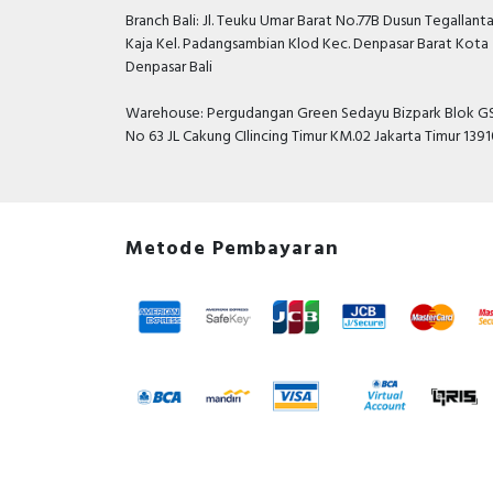
Branch Bali: Jl. Teuku Umar Barat No.77B Dusun Tegallant
Kaja Kel. Padangsambian Klod Kec. Denpasar Barat Kota
Denpasar Bali
Warehouse: Pergudangan Green Sedayu Bizpark Blok GS
No 63 JL Cakung CIlincing Timur KM.02 Jakarta Timur 139
Metode Pembayaran