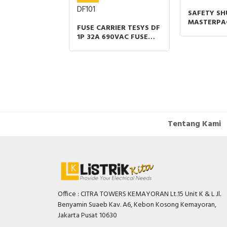
DF101
SAFETY SH
MASTERPA
FUSE CARRIER TESYS DF
NW 40 GR
1P 32A 690VAC FUSE
800A-4000
SIZE 10X38MM
SPAREPAR
Tentang Kami
Office : CITRA TOWERS KEMAYORAN Lt.15 Unit K & L Jl.
Benyamin Suaeb Kav. A6, Kebon Kosong Kemayoran,
Jakarta Pusat 10630