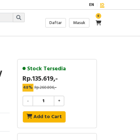
EN
ID
0
Daftar
Masuk
Stock Tersedia
V
Rp.135.619,-
48%
Rp.260.806,-
-
+
Add to Cart