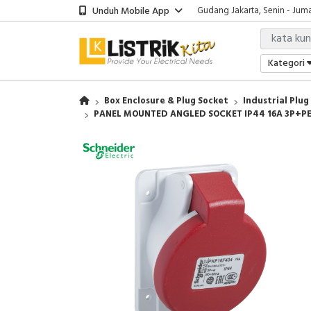
Unduh Mobile App
Gudang Jakarta, Senin - Juma
Showroom Bali, Senin - Jumat
Kantor Jakarta, Senin - Jumat
Gudang Jakarta, Senin - Juma
Kategori
Showroom Bali, Senin - Jumat
Box Enclosure & Plug Socket
Industrial Plug
PANEL MOUNTED ANGLED SOCKET IP44 16A 3P+PE