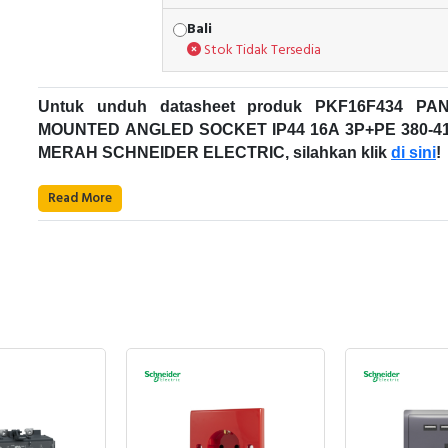
Bali
Stok Tidak Tersedia
Untuk unduh datasheet produk PKF16F434 PA
MOUNTED ANGLED SOCKET IP44 16A 3P+PE 380-4
MERAH SCHNEIDER ELECTRIC, silahkan klik
di sini
!
Karakteristik Teknikal:
Read More
Kode Produk: PKF16F434
Merek: Schneider Electric
Nama Produk: PANEL MOUNTED ANGLED SOC
IP44 16A 3P+PE 380-415V MERAH
Deskripsi: PANEL MOUNTED ANGLED SOC
Mureva PK Schneider Electric
SCHNEIDER ELECTRIC - PKF16F434
Rentang: Mureva
Rangkaian stop kontak dan soket industri Mureva diran
Jenis produk atau komponen: Soket
untuk memenuhi seluruh kebutuhan dan lingkungan: sek
Nama singkat perangkat: Soket Mureva
tersier, industri, lokasi bangunan, bengkel, dan sek
Kategori colokan, soket: Tegangan rendah
pertanian, serta aplikasi dalam dan luar ruangan. I ad