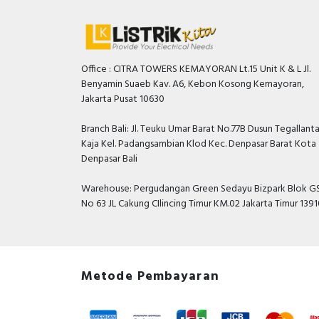
Office : CITRA TOWERS KEMAYORAN Lt.15 Unit K & L Jl.
Benyamin Suaeb Kav. A6, Kebon Kosong Kemayoran,
Jakarta Pusat 10630
Branch Bali: Jl. Teuku Umar Barat No.77B Dusun Tegallant
Kaja Kel. Padangsambian Klod Kec. Denpasar Barat Kota
Denpasar Bali
Warehouse: Pergudangan Green Sedayu Bizpark Blok GS
No 63 JL Cakung CIlincing Timur KM.02 Jakarta Timur 139
Metode Pembayaran