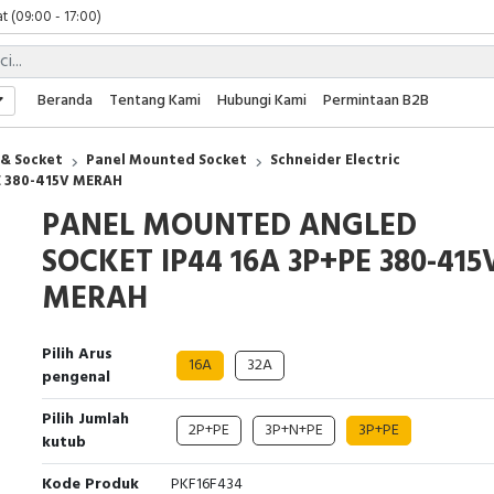
t (09:00 - 17:00)
 (09:00 - 17:00)
 (08:00 - 17:00)
t (09:00 - 17:00)
Beranda
Tentang Kami
Hubungi Kami
Permintaan B2B
 (09:00 - 17:00)
 & Socket
Panel Mounted Socket
Schneider Electric
 380-415V MERAH
PANEL MOUNTED ANGLED
SOCKET IP44 16A 3P+PE 380-415
MERAH
Pilih Arus
16A
32A
pengenal
Pilih Jumlah
2P+PE
3P+N+PE
3P+PE
kutub
Kode Produk
PKF16F434