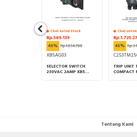
uk Stock
Chat untuk Stock
Chat untuk
0
Rp.569.139
Rp.1.725.2
1.000
45%
Rp.1.034.798
45%
Rp.3.
1
XB5AG03
C253TM25
 SAKELAR 1
SELECTOR SWITCH
TRIP UNIT
TERMEDIATE
230VAC 2AMP XB5
COMPACT 
FLUORESCENT
OPTIONS
THERMAL 
PROTECTIO
RATING
Tentang Kami