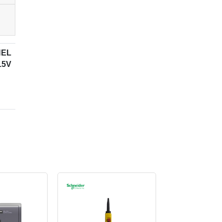
NEL
15V
KET
KET
cang
tor
tor
alah