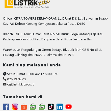
Office : CITRA TOWERS KEMAYORAN Lt.15 Unit K & L Jl. Benyamin Suaeb
Kav. A6, Kebon Kosong Kemayoran, Jakarta Pusat 10630
Branch Bali: Jl. Teuku Umar Barat No.77B Dusun Tegallantang Kaja Kel.
Padangsambian Klod Kec. Denpasar Barat Kota Denpasar Bali
Warehouse: Pergudangan Green Sedayu Bizpark Blok GS 5 No 63 JL
Cakung CIlincing Timur KM.02 Jakarta Timur 13910
Kami siap melayani anda
Senin-Jumat : 8:00 AM to 5:00 PM
021-39712719
cs@listrikkita.co.id
Temukan kami di