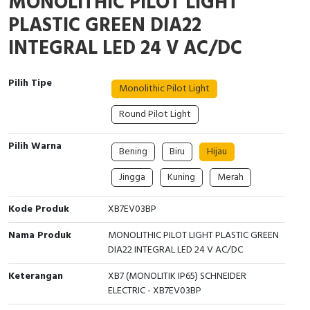
MONOLITHIC PILOT LIGHT
Interactive Flat Panel (IFP)
EcoStruxure Terminal Expert
Pendant / Crane Controller
Terminal Block
Inverter
Testers
PLASTIC GREEN DIA22
Extension Power Socket
Panel Kendali
Engsel / Hinge
FRENIC
Compact Data Loggers
INTEGRAL LED 24 V AC/DC
Vacuum
Selector Iluminasi
Industrial Plug & Socket
Electric Motor
Field Measuring
Pilih Tipe
Monolithic Pilot Light
Flash Buzzers
Busbar
Accessories
Round Pilot Light
Potensiometer
Junction Box
Digistart
Pilih Warna
Bening
Biru
Hijau
Joystick Controller
MCB Box
Jingga
Kuning
Merah
Foot Switch
Motion Sensors
Kode Produk
XB7EV03BP
Tower Light
Accessories
Nama Produk
MONOLITHIC PILOT LIGHT PLASTIC GREEN
DIA22 INTEGRAL LED 24 V AC/DC
Accessories
Accessories Elektrikal
Keterangan
XB7 (MONOLITIK IP65) SCHNEIDER
ELECTRIC - XB7EV03BP
Exlhoist / Wireless Crane Controller
Empty Box