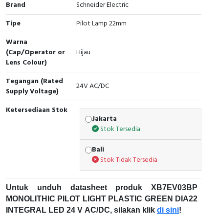
Brand
Schneider Electric
Cable Operated Switch
Panel Box
Tipe
Pilot Lamp 22mm
Signalling Columns
Warna
(Cap/Operator or
Hijau
Safety Sensors
Lens Colour)
Tegangan (Rated
Pressure Switch
24V AC/DC
Supply Voltage)
Ultrasonic & Rotary Encoder
Ketersediaan Stok
Jakarta
Stok Tersedia
Limit Switch
Bali
Inductive Sensors
Stok Tidak Tersedia
Photoelectric
Untuk unduh datasheet produk XB7EV03BP
Cam Switch
MONOLITHIC PILOT LIGHT PLASTIC GREEN DIA22
INTEGRAL LED 24 V AC/DC, silakan klik
di sini
!