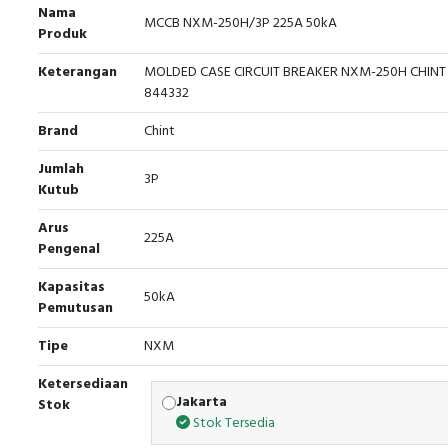
Nama
MCCB NXM-250H/3P 225A 50kA
Produk
Keterangan
MOLDED CASE CIRCUIT BREAKER NXM-250H CHINT 
844332
Brand
Chint
Jumlah
3P
Kutub
Arus
225A
Pengenal
Kapasitas
50kA
Pemutusan
Tipe
NXM
Ketersediaan
Jakarta
Stok
Stok Tersedia