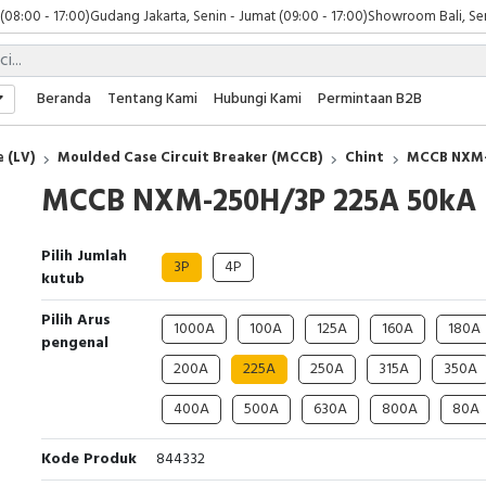
 (08:00 - 17:00)
Gudang Jakarta, Senin - Jumat (09:00 - 17:00)
Showroom Bali, Sen
Beranda
Tentang Kami
Hubungi Kami
Permintaan B2B
 (LV)
Moulded Case Circuit Breaker (MCCB)
Chint
MCCB NXM-
MCCB NXM-250H/3P 225A 50kA
Pilih Jumlah
3P
4P
kutub
Pilih Arus
1000A
100A
125A
160A
180A
pengenal
200A
225A
250A
315A
350A
400A
500A
630A
800A
80A
Kode Produk
844332