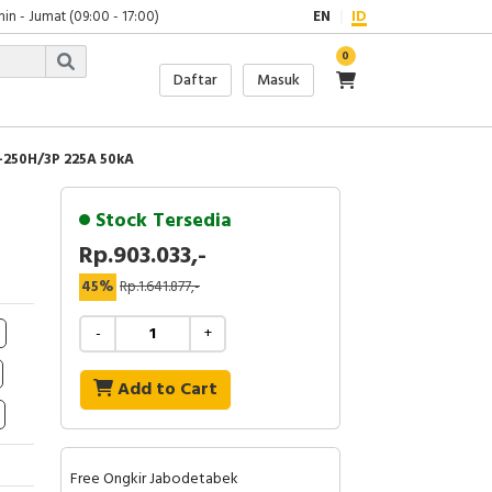
in - Jumat (09:00 - 17:00)
EN
ID
0
Daftar
Masuk
250H/3P 225A 50kA
Stock Tersedia
Rp.903.033,-
45%
Rp.1.641.877,-
-
+
Add to Cart
Free Ongkir Jabodetabek