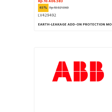
Rp.10.406.583
45%
Rp.18.921.060
LV429492
EARTH-LEAKAGE ADD-ON PROTECTION MOD