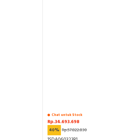
Chat untuk Stock
Rp.34.693.698
40%
Rp.57.822.830
1SDA060323R1