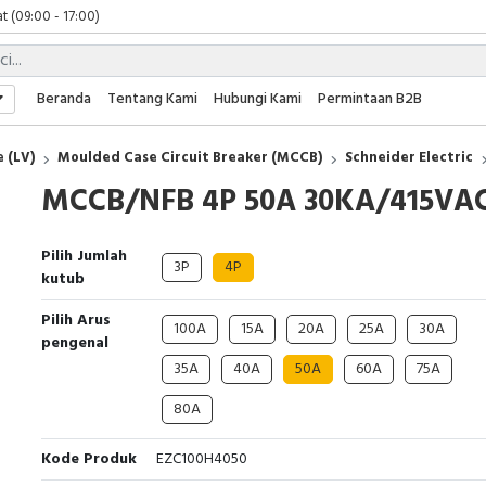
t (09:00 - 17:00)
 (09:00 - 17:00)
 (08:00 - 17:00)
t (09:00 - 17:00)
Beranda
Tentang Kami
Hubungi Kami
Permintaan B2B
 (09:00 - 17:00)
 (LV)
Moulded Case Circuit Breaker (MCCB)
Schneider Electric
MCCB/NFB 4P 50A 30KA/415VA
Pilih Jumlah
3P
4P
kutub
Pilih Arus
100A
15A
20A
25A
30A
pengenal
35A
40A
50A
60A
75A
80A
Kode Produk
EZC100H4050