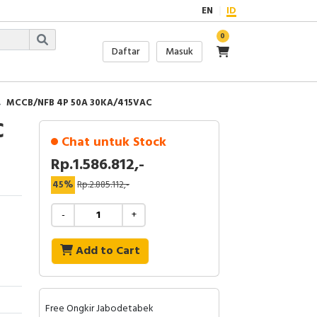
EN
ID
0
Daftar
Masuk
MCCB/NFB 4P 50A 30KA/415VAC
C
Chat untuk Stock
Rp.1.586.812,-
45%
Rp.2.885.112,-
-
+
Add to Cart
Free Ongkir Jabodetabek