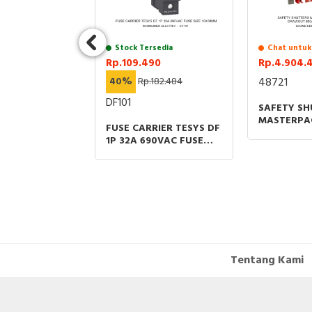
sedia
Stock Tersedia
Chat untuk
.349
Rp.109.490
Rp.4.904.
2.495.724
40%
Rp.182.484
48721
NL2
DF101
SAFETY SH
MASTERPA
ECTRIC
FUSE CARRIER TESYS DF
NW 40 GR
 XU PHOTO
1P 32A 690VAC FUSE
800A-4000
 SENSOR
SIZE 10X38MM
SPAREPAR
CAL PLASTIC
ED SMAX=7M
E 2M
Tentang Kami