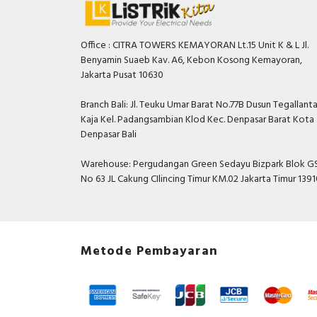
Office : CITRA TOWERS KEMAYORAN Lt.15 Unit K & L Jl.
Benyamin Suaeb Kav. A6, Kebon Kosong Kemayoran,
Jakarta Pusat 10630
Branch Bali: Jl. Teuku Umar Barat No.77B Dusun Tegallant
Kaja Kel. Padangsambian Klod Kec. Denpasar Barat Kota
Denpasar Bali
Warehouse: Pergudangan Green Sedayu Bizpark Blok GS
No 63 JL Cakung CIlincing Timur KM.02 Jakarta Timur 139
Metode Pembayaran