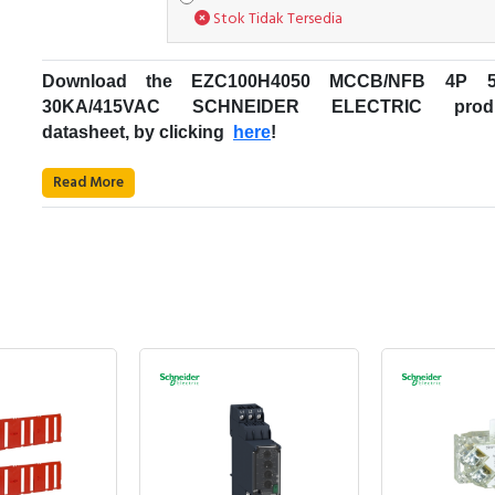
Stok Tidak Tersedia
Download the
EZC100H4050
MCCB/NFB 4P 5
30KA/415VAC
SCHNEIDER ELECTRIC
prod
datasheet, by clicking
here
!
Fungsi
MCCB
:
Read More
Kode Produk : EZC100H4050
Merek : Schneider Electric
Nama Produk : MCCB/NFB 4P 50A 30KA/415VAC
Deskripsi : EZC100H SCHNEIDER ELECTRI
EZC100H4050
Easypact EZC - Schneider Electric
Rentang Produk: EasyPact
Jenis produk atau komponen: Pemutus sirkuit
Pemutus sirkuit cetakan dari 15 hingga 630 A, den
Nama singkat perangkat: Easypact EZC100H
pengaturan tetap Bagian dari Easy Series Pemutus sirk
Nama pemutus sirkuit: Easypact EZC100H
cetakan (MCCB) dengan pengaturan tetap, dengan rating
Aplikasi perangkat: Distribusi
hingga 630 A, ideal untuk aplikasi sederhana di bangu
Deskripsi kutub: 4P
kecil hingga menengah