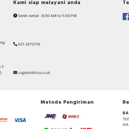
Kami siap melayani anda
Te
Specification
Senin-Jumat : 8:00 AM to 5:00 PM
Type of electrical
Screw connection
connection of main circuit
Complete device with
TRUE
ang
protection unit
021-39712719
Type of control element
Toggle
Number of auxiliary
 5
contacts as normally
0
10
cs@listrikkita.co.id
closed contact
DIN rail (top hat rail)
FALSE
mounting optional
Metode Pengiriman
Re
Number of auxiliary
contacts as normally open
0
BA
contact
733
A.N
Number of auxiliary