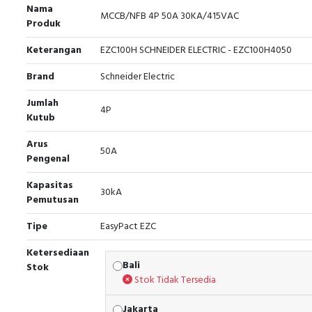
Nama
MCCB/NFB 4P 50A 30KA/415VAC
Produk
Keterangan
EZC100H SCHNEIDER ELECTRIC - EZC100H4050
Brand
Schneider Electric
Jumlah
4P
Kutub
Arus
50A
Pengenal
Kapasitas
30kA
Pemutusan
Tipe
EasyPact EZC
Ketersediaan
Bali
Stok
Stok Tidak Tersedia
Jakarta