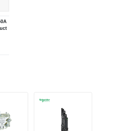
0A
uct
C -
gan
uit
 15
nan