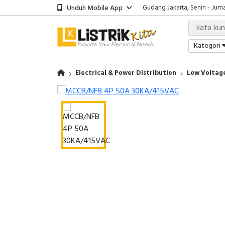
Unduh Mobile App
Gudang Jakarta, Senin - Juma
Showroom Bali, Senin - Jumat
Kantor Jakarta, Senin - Jumat
Gudang Jakarta, Senin - Juma
Kategori
Showroom Bali, Senin - Jumat
Electrical & Power Distribution
Low Voltage