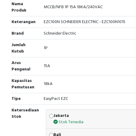
Nama
MCCB/NFB 1P 15A 18KA/240VAC
Produk
Keterangan
EZC100N SCHNEIDER ELECTRIC - EZC100N1015
Brand
Schneider Electric
Jumlah
1P
Kutub
Arus
15A
Pengenal
Kapasitas
18kA
Pemutusan
Tipe
EasyPact EZC
Ketersediaan
Jakarta
Stok
Stok Tersedia
Bali