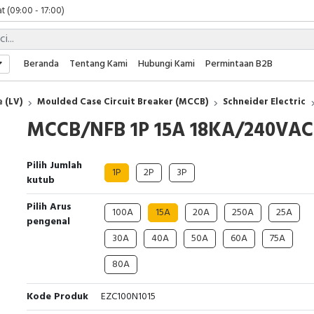
t (09:00 - 17:00)
 (09:00 - 17:00)
 (08:00 - 17:00)
t (09:00 - 17:00)
Beranda
Tentang Kami
Hubungi Kami
Permintaan B2B
 (09:00 - 17:00)
 (LV)
Moulded Case Circuit Breaker (MCCB)
Schneider Electric
MCCB/NFB 1P 15A 18KA/240VAC
Pilih Jumlah
1P
2P
3P
kutub
Pilih Arus
100A
15A
20A
250A
25A
pengenal
30A
40A
50A
60A
75A
80A
Kode Produk
EZC100N1015