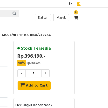
EN
ID
0
Daftar
Masuk
MCCB/NFB 1P 15A 18KA/240VAC
Stock Tersedia
Rp.396.190,-
48%
Rp.761.904,-
-
+
Add to Cart
Free Ongkir Jabodetabek