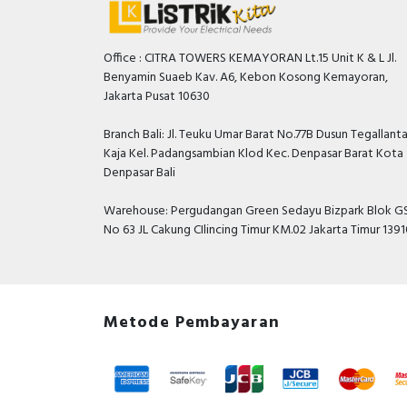
Office : CITRA TOWERS KEMAYORAN Lt.15 Unit K & L Jl.
Benyamin Suaeb Kav. A6, Kebon Kosong Kemayoran,
Jakarta Pusat 10630
Branch Bali: Jl. Teuku Umar Barat No.77B Dusun Tegallant
Kaja Kel. Padangsambian Klod Kec. Denpasar Barat Kota
Denpasar Bali
Warehouse: Pergudangan Green Sedayu Bizpark Blok GS
No 63 JL Cakung CIlincing Timur KM.02 Jakarta Timur 139
Metode Pembayaran