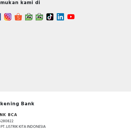
mukan kami di
 for
g ,
 the
 is
kening Bank
NK BCA
5280822
. PT. LISTRIK KITA INDONESIA