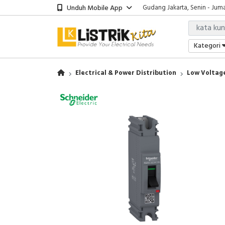
Unduh Mobile App
Gudang Jakarta, Senin - Juma
Showroom Bali, Senin - Jumat
Kantor Jakarta, Senin - Jumat
Gudang Jakarta, Senin - Juma
Kategori
Showroom Bali, Senin - Jumat
Electrical & Power Distribution
Low Voltage