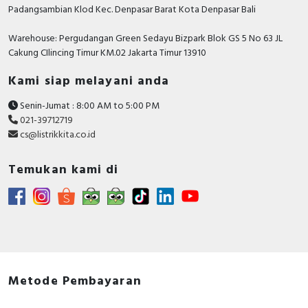
Padangsambian Klod Kec. Denpasar Barat Kota Denpasar Bali
Rated voltage
220…440 Volt
Warehouse: Pergudangan Green Sedayu Bizpark Blok GS 5 No 63 JL
Adjustment range short-
Cakung CIlincing Timur KM.02 Jakarta Timur 13910
term delayed short-
60…1000 Ampere
circuit release
Kami siap melayani anda
Position of connection
Senin-Jumat : 8:00 AM to 5:00 PM
Front side
for main current circuit
021-39712719
cs@listrikkita.co.id
Rated short-circuit
breaking capacity lcu at
70 kiloampere
Temukan kami di
400 V, 50 Hz
Number of poles
4
Motor drive integrated
FALSE
Integrated earth fault
TRUE
protection
Metode Pembayaran
Adjustment range
undelayed short-circuit
1500 Ampere