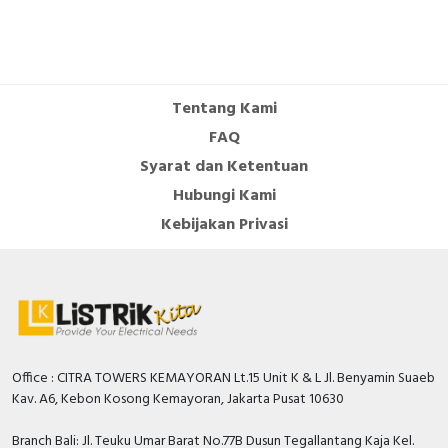
contacts as normally
0
closed contact
DIN rail (top hat rail)
FALSE
mounting optional
Tentang Kami
FAQ
Number of auxiliary
contacts as change-
0
Syarat dan Ketentuan
over contact
Hubungi Kami
Number of auxiliary
Kebijakan Privasi
contacts as normally
0
open contact
With switched-off
TRUE
indicator
Overload release
40…100 Ampere
Office : CITRA TOWERS KEMAYORAN Lt.15 Unit K & L Jl. Benyamin Suaeb
current setting
Kav. A6, Kebon Kosong Kemayoran, Jakarta Pusat 10630
Rated permanent
100 Ampere
current Iu
Branch Bali: Jl. Teuku Umar Barat No.77B Dusun Tegallantang Kaja Kel.