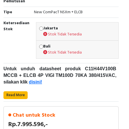
Pemutusan
Cable Operated Switch
Panel Box
Tipe
New ComPacT NSXm + ELCB
Signalling Columns
Ketersediaan
Jakarta
Stok
Stok Tidak Tersedia
Safety Sensors
Bali
Pressure Switch
Stok Tidak Tersedia
Ultrasonic & Rotary Encoder
Untuk unduh datasheet produk C11H44V100B
MCCB + ELCB 4P VIGI TM100D 70KA 380/415VAC,
Limit Switch
silakan klik
disini!
Inductive Sensors
Karakteristik Teknikal:
Read More
Photoelectric
Kode Produk: C11H44V100B
Merek: Schneider Electric
Chat untuk Stock
Cam Switch
Nama Produk: MCCB + ELCB 4P VIGI TM100D
Rp.7.995.596,-
70KA 380/415VAC