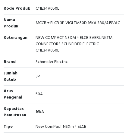
Kode Produk
C11E34V050L
Cable Operated Switch
Panel Box
Nama
MCCB + ELCB 3P VIGI TM50D 16KA 380/415VAC
Signalling Columns
Produk
Keterangan
NEW COMPACT NSXM + ELCB EVERLINKTM
Safety Sensors
CONNECTORS SCHNEIDER ELECTRIC -
C11E34V050L
Pressure Switch
Brand
Schneider Electric
Ultrasonic & Rotary Encoder
Jumlah
3P
Kutub
Limit Switch
Arus
50A
Inductive Sensors
Pengenal
Kapasitas
Photoelectric
16kA
Pemutusan
Cam Switch
Tipe
New ComPacT NSXm + ELCB