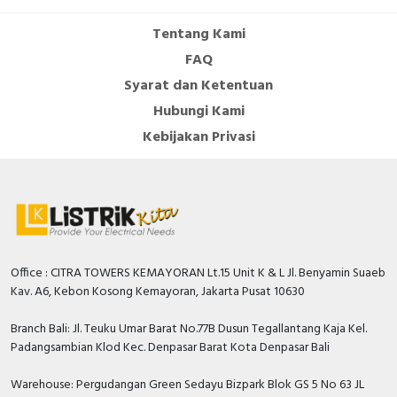
DIN rail (top hat rail)
FALSE
mounting optional
Tentang Kami
FAQ
Number of auxiliary
contacts as normally
0
Syarat dan Ketentuan
open contact
Hubungi Kami
Number of auxiliary
Kebijakan Privasi
contacts as change-
0
over contact
Overload release
20…50 Ampere
current setting
With switched-off
TRUE
Office : CITRA TOWERS KEMAYORAN Lt.15 Unit K & L Jl. Benyamin Suaeb
indicator
Kav. A6, Kebon Kosong Kemayoran, Jakarta Pusat 10630
Rated voltage
220…440 Volt
Branch Bali: Jl. Teuku Umar Barat No.77B Dusun Tegallantang Kaja Kel.
Rated permanent
Padangsambian Klod Kec. Denpasar Barat Kota Denpasar Bali
50 Ampere
current Iu
Warehouse: Pergudangan Green Sedayu Bizpark Blok GS 5 No 63 JL
Adjustment range short-