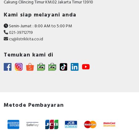
Cakung CIlincing Timur KM.02 Jakarta Timur 13910
term delayed short-
30…500 Ampere
circuit release
Kami siap melayani anda
Position of connection
Senin-Jumat : 8:00 AM to 5:00 PM
Front side
for main current circuit
021-39712719
cs@listrikkita.co.id
Number of poles
3
Temukan kami di
Rated short-circuit
breaking capacity lcu at
16 kiloampere
400 V, 50 Hz
Motor drive integrated
FALSE
Integrated earth fault
TRUE
protection
Metode Pembayaran
Adjustment range
undelayed short-circuit
750 Ampere
release
Power loss
3.6 Watt