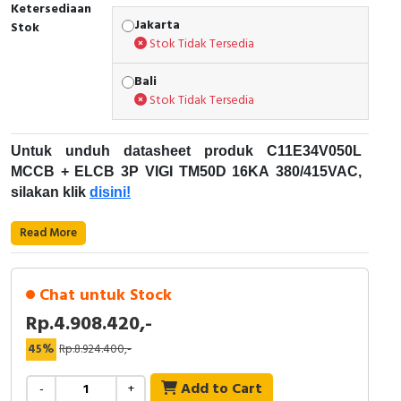
RFID
Ketersediaan
Jakarta
Stok
Stok Tidak Tersedia
Capacitive Sensors
Bali
Safety Switch
Stok Tidak Tersedia
Radio Frequency
Untuk unduh datasheet produk C11E34V050L
MCCB + ELCB 3P VIGI TM50D 16KA 380/415VAC,
Contact Block
silakan klik
disini!
Karakteristik Teknikal:
Read More
Kode Produk: C11E34V050L
Merek: Schneider Electric
Chat untuk Stock
Nama Produk: MCCB + ELCB 3P VIGI TM50D
Rp.4.908.420,-
16KA 380/415VAC
Deskripsi: NEW COMPACT NSXM + ELCB
45%
Rp.8.924.400,-
Schneider Electric ComPacT NSXm generasi baru
EVERLINKTM CONNECTORS SCHNEIDER
ELECTRIC - C11E34V050L
Add to Cart
-
+
Generasi baru pemutus sirkuit ComPacT memiliki