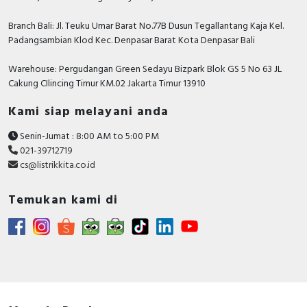
Rated permanent
63 Ampere
current Iu
Branch Bali: Jl. Teuku Umar Barat No.77B Dusun Tegallantang Kaja Kel.
Padangsambian Klod Kec. Denpasar Barat Kota Denpasar Bali
Position of connection
Front side
for main current circuit
Warehouse: Pergudangan Green Sedayu Bizpark Blok GS 5 No 63 JL
Cakung CIlincing Timur KM.02 Jakarta Timur 13910
Rated short-circuit
breaking capacity lcu at
25 kiloampere
Kami siap melayani anda
400 V, 50 Hz
Senin-Jumat : 8:00 AM to 5:00 PM
Number of poles
4
021-39712719
cs@listrikkita.co.id
Motor drive integrated
FALSE
Power loss
22.8 Watt
Temukan kami di
Integrated earth fault
FALSE
protection
Adjustment range
undelayed short-circuit
800 Ampere
release