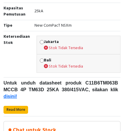
Kapasitas
Cable Operated Switch
Panel Box
25kA
Pemutusan
Signalling Columns
Tipe
New ComPacT NSXm
Ketersediaan
Safety Sensors
Jakarta
Stok
Stok Tidak Tersedia
Pressure Switch
Bali
Ultrasonic & Rotary Encoder
Stok Tidak Tersedia
Limit Switch
Untuk unduh datasheet produk C11B6TM063B
MCCB 4P TM63D 25KA 380/415VAC, silakan klik
Inductive Sensors
disini!
Photoelectric
Karakteristik Teknikal:
Read More
Cam Switch
Kode Produk: C11B6TM063B
Merek: Schneider Electric
Chat untuk Stock