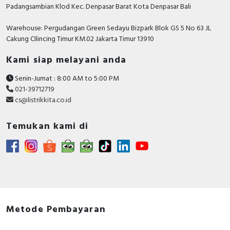
Padangsambian Klod Kec. Denpasar Barat Kota Denpasar Bali
Position of connection
Front side
for main current circuit
Warehouse: Pergudangan Green Sedayu Bizpark Blok GS 5 No 63 JL
Cakung CIlincing Timur KM.02 Jakarta Timur 13910
Number of poles
4
Kami siap melayani anda
Rated short-circuit
breaking capacity lcu at
70 kiloampere
Senin-Jumat : 8:00 AM to 5:00 PM
400 V, 50 Hz
021-39712719
cs@listrikkita.co.id
Motor drive integrated
FALSE
Integrated earth fault
Temukan kami di
FALSE
protection
Adjustment range
undelayed short-circuit
600 Ampere
release
Power loss
13.2 Watt
Metode Pembayaran
Degree of protection
IP40
(IP)