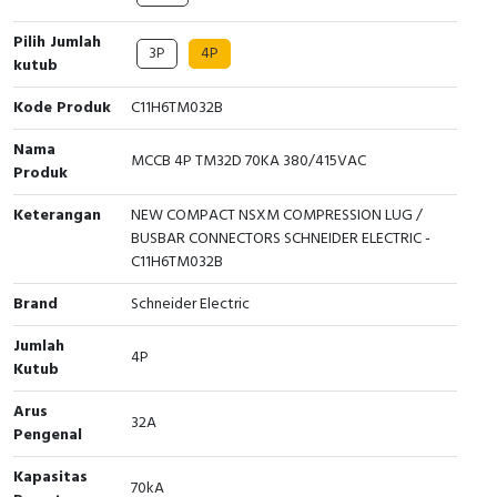
Cable Operated Switch
Panel Box
Pilih Jumlah
3P
4P
kutub
Signalling Columns
Kode Produk
C11H6TM032B
Safety Sensors
Nama
MCCB 4P TM32D 70KA 380/415VAC
Produk
Pressure Switch
Keterangan
NEW COMPACT NSXM COMPRESSION LUG /
BUSBAR CONNECTORS SCHNEIDER ELECTRIC -
Ultrasonic & Rotary Encoder
C11H6TM032B
Limit Switch
Brand
Schneider Electric
Jumlah
Inductive Sensors
4P
Kutub
Photoelectric
Arus
32A
Pengenal
Cam Switch
Kapasitas
70kA