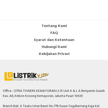
DIN rail (top hat rail)
FALSE
mounting optional
Number of auxiliary
Tentang Kami
contacts as normally
0
FAQ
open contact
Syarat dan Ketentuan
Number of auxiliary
Hubungi Kami
contacts as change-
0
over contact
Kebijakan Privasi
Overload release
22.4…32 Ampere
current setting
With switched-off
TRUE
indicator
Rated voltage
220…690 Volt
Office : CITRA TOWERS KEMAYORAN Lt.15 Unit K & L Jl. Benyamin Suaeb
Kav. A6, Kebon Kosong Kemayoran, Jakarta Pusat 10630
Rated permanent
32 Ampere
current Iu
Branch Bali: Jl. Teuku Umar Barat No.77B Dusun Tegallantang Kaja Kel.