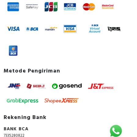
Motor drive optional
FALSE
Device construction
Built-in device fixed built-in
technique
Suitable for DIN rail (top
TRUE
hat rail) mounting
Documents
Declaration of conformity -
Metode Pengiriman
UK_Declaration_PB21100501-UK_ComPacT-
NSXm-TMD
Environmental Disclosure - Circuit breaker,
ComPacT NSXm 160F, 36kA/415VAC, 3 poles,
TMD trip unit 160A, EverLink lugs - Product
Environmental Profile
Instruction sheet - ComPacT NSXm / NSX100m /
Rekening Bank
NSX160m - 3P/4P Circuit Breakers and Switch-
BANK BCA
disconnectors - Instruction Sheet
7335280822
User guide - ComPacT NSXm - Circuit Breakers,