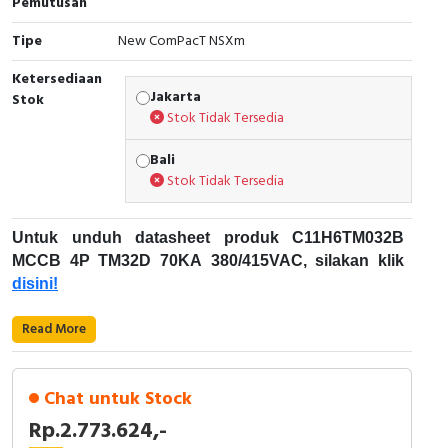
Pemutusan
RFID
Tipe
New ComPacT NSXm
Capacitive Sensors
Ketersediaan
Jakarta
Stok
Safety Switch
Stok Tidak Tersedia
Radio Frequency
Bali
Stok Tidak Tersedia
Contact Block
Untuk unduh datasheet produk C11H6TM032B
MCCB 4P TM32D 70KA 380/415VAC, silakan klik
disini!
Karakteristik Teknikal:
Read More
Kode Produk: C11H6TM032B
Merek: Schneider Electric
Chat untuk Stock
Nama Produk: MCCB 4P TM32D 70KA
Rp.2.773.624,-
380/415VAC