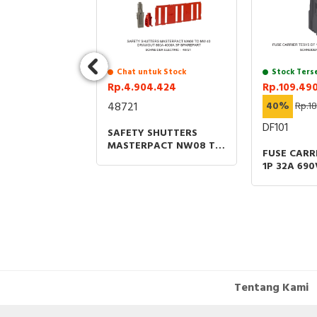
uk Stock
Chat untuk Stock
Stock Ters
0
Rp.4.904.424
Rp.109.49
6.000
48721
40%
Rp.1
DF101
SAFETY SHUTTERS
MASTERPACT NW08 TO
 SAKELAR 2
FUSE CARR
NW 40 GRAWOUT
ARAH DENGAN
1P 32A 69
800A-4000A 3P
CENT PUTIH
SIZE 10X3
SPAREPART
Tentang Kami