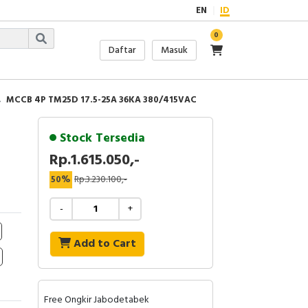
EN
ID
0
Daftar
Masuk
MCCB 4P TM25D 17.5-25A 36KA 380/415VAC
Stock Tersedia
Rp.1.615.050,-
50%
Rp.3.230.100,-
-
+
Add to Cart
Free Ongkir Jabodetabek