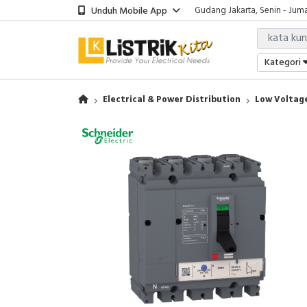
Unduh Mobile App
Gudang Jakarta, Senin - Juma
Showroom Bali, Senin - Jumat
Kantor Jakarta, Senin - Jumat
Gudang Jakarta, Senin - Juma
Kategori
Showroom Bali, Senin - Jumat
Electrical & Power Distribution
Low Voltage