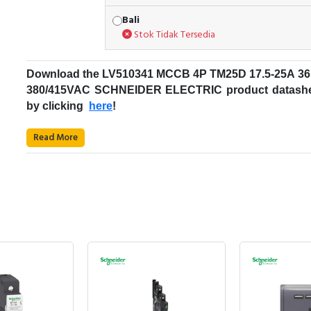
Bali
Stok Tidak Tersedia
Download the LV510341
MCCB 4P TM25D 17.5-25A 3
380/415VAC
SCHNEIDER ELECTRIC
product datashe
by clicking
here
!
Fungsi MCCB
:
Read More
Kode Produk : LV510341
Merek : Schneider Electric
Nama Produk : MCCB 4P TM25D 17.5-25A 3
380/415VAC
Deskripsi : EASYPACT CVS SCHNEIDER ELECTRI
EasyPact CVS
- Schneider Electric
LV510341
Rentang: EasyPact
Teknologi pembatasan arus kesalahan EasyPact 
Rentang produk: EasyPact CVS100...250
dirancang untuk memenuhi persyaratan sebagian be
Nama produk: EasyPact CVS
penerapan perlindungan umum di gedung berukuran ke
Nama singkat perangkat: CVS100F
hingga sedang, serta memberikan performa tingkat tinggi