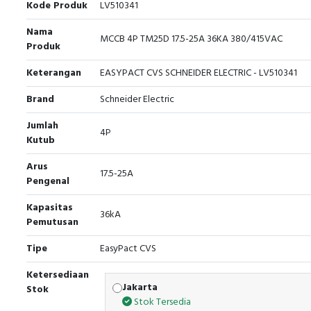
Kode Produk
LV510341
Nama
MCCB 4P TM25D 17.5-25A 36KA 380/415VAC
Produk
Keterangan
EASYPACT CVS SCHNEIDER ELECTRIC - LV510341
Brand
Schneider Electric
Jumlah
4P
Kutub
Arus
17.5-25A
Pengenal
Kapasitas
36kA
Pemutusan
Tipe
EasyPact CVS
Ketersediaan
Jakarta
Stok
Stok Tersedia