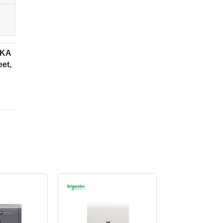
6KA
et,
6KA
C -
CVS
sar
cil
 dan