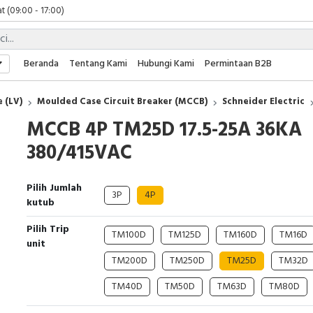
t (09:00 - 17:00)
 (09:00 - 17:00)
 (08:00 - 17:00)
t (09:00 - 17:00)
Beranda
Tentang Kami
Hubungi Kami
Permintaan B2B
 (09:00 - 17:00)
 (LV)
Moulded Case Circuit Breaker (MCCB)
Schneider Electric
MCCB 4P TM25D 17.5-25A 36KA
380/415VAC
Pilih Jumlah
3P
4P
kutub
Pilih Trip
TM100D
TM125D
TM160D
TM16D
unit
TM200D
TM250D
TM25D
TM32D
TM40D
TM50D
TM63D
TM80D