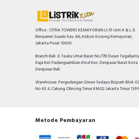
Office : CITRA TOWERS KEMAYORAN Lt.15 Unit K & L Jl.
Benyamin Suaeb Kav. A6, Kebon Kosong Kemayoran,
Jakarta Pusat 10630
Branch Bali: Jl. Teuku Umar Barat No.77B Dusun Tegallant
Kaja Kel. Padangsambian Klod Kec. Denpasar Barat Kota
Denpasar Bali
Warehouse: Pergudangan Green Sedayu Bizpark Blok GS
No 63 JL Cakung CIlincing Timur KM.02 Jakarta Timur 139
Metode Pembayaran