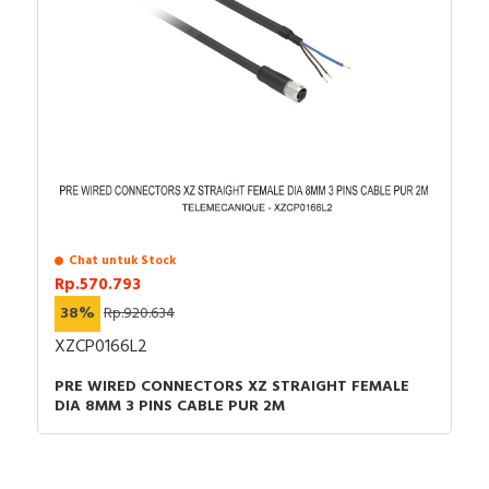
CAD -
CAD -
CAD -
Environmental Disclosure - PEP_EasyPact, CVS
100-250A - CVS250F TM250D 3P3D
Instruction sheet - Instruction sheet of EasyPact
CVS100-250 & Acc.
Catalog - EasyPact CVS Molded-case Circuit
Breakers and Switch-disconnectors - Catalog
How to video - How to install MN MX-05
Chat untuk Stock
Rp.570.793
38%
Rp.920.634
XZCP0166L2
PRE WIRED CONNECTORS XZ STRAIGHT FEMALE
DIA 8MM 3 PINS CABLE PUR 2M