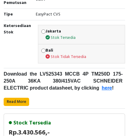
Pemutusan
Cable Operated Switch
Panel Box
Tipe
EasyPact CVS
Signalling Columns
Ketersediaan
Jakarta
Stok
Stok Tersedia
Safety Sensors
Bali
Pressure Switch
Stok Tidak Tersedia
Ultrasonic & Rotary Encoder
Download the LV525343
MCCB 4P TM250D 175-
Limit Switch
250A 36KA 380/415VAC
SCHNEIDER
ELECTRIC
product datasheet, by clicking
here
!
Inductive Sensors
Fungsi MCCB
:
Read More
Photoelectric
Kode Produk : LV525343
Merek : Schneider Electric
Stock Tersedia
Cam Switch
Nama Produk : MCCB 4P TM250D 175-250A
Rp.3.430.566,-
36KA 380/415VAC