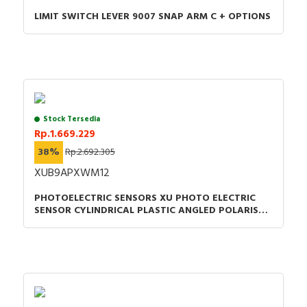
LIMIT SWITCH LEVER 9007 SNAP ARM C + OPTIONS
Stock Tersedia
Rp.1.669.229
38%
Rp.2.692.305
XUB9APXWM12
PHOTOELECTRIC SENSORS XU PHOTO ELECTRIC
SENSOR CYLINDRICAL PLASTIC ANGLED POLARISED
SMAX =5.5M PNP CONNECTOR M12