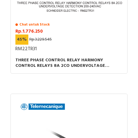
Device construction
Built-in device fixed built-in
technique
Chat untuk Stock
Documents
Rp.1.776.250
45%
Rp.3.229.545
Circularity Profile - Eoli_EasyPact, CVS 100-250A,
CVS250F TM250D 3P3D
RM22TR31
CAD - CVS250B TM250D 4P4D
THREE PHASE CONTROL RELAY HARMONY
CAD -
CONTROL RELAYS 8A 2CO UNDERVOLTAGE
CAD -
DETECTION 200-240VAC
CAD -
CAD -
CAD -
CAD -
CAD -
CAD -
CAD -
CAD -
CAD -