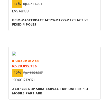
45%
Rp.12.534.023
LV948188
BCIM MASTERPACT MTZ1/MTZ2/MTZ3 ACTIVE
FIXED 4 POLES
Chat untuk Stock
Rp.28.095.796
40%
Rp.46.826.327
1SDX012120R1
ACB 1250A 3P 50kA 440VAC TRIP UNIT EK-1 LI
MOBILE PART ABB