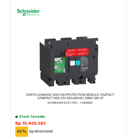
Number of auxiliary
contacts as normally
0
closed contact
Number of auxiliary
contacts as normally
0
open contact
Number of auxiliary
contacts as change-
0
over contact
Overload release
11.2…16 Ampere
current setting
With switched-off
TRUE
indicator
Rated permanent
16 Ampere
current Iu
Stock Tersedia
Rp.10.406.583
Rated voltage
220…690 Volt
45%
Rp.18.921.060