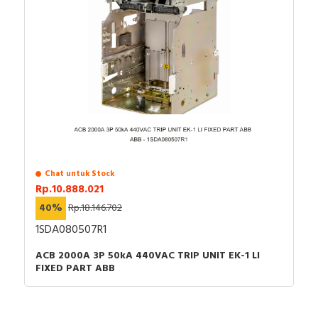
Chat untuk Stock
Rp.10.888.021
40%
Rp.18.146.702
1SDA080507R1
ACB 2000A 3P 50kA 440VAC TRIP UNIT EK-1 LI
FIXED PART ABB