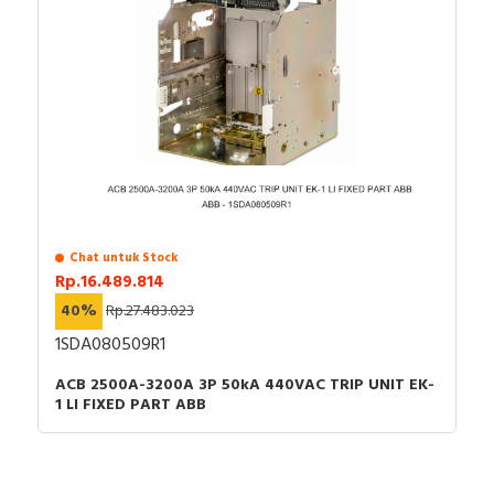
Earth-Leakage Circuit Breakers, and Switch-
Disconnectors - User Guide
Catalog - ComPacT NSX & NSXm Circuit
Breakers and Switch Disconnectors from 16 to
630A up to 690V
Promotional video - Quasar eCommerce video
Chat untuk Stock
Rp.16.489.814
40%
Rp.27.483.023
1SDA080509R1
ACB 2500A-3200A 3P 50kA 440VAC TRIP UNIT EK-
1 LI FIXED PART ABB