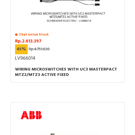
Chat untuk Stock
Rp.2.613.397
45%
Rp.4.751.630
LV966014
WIRING MICROSWITCHES WITH UC3 MASTERPACT
MTZ2/MTZ3 ACTIVE FIXED