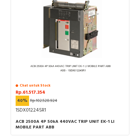
Chat untuk Stock
Rp.61.517.354
40%
Rp.102.528.924
1SDX012245R1
ACB 2500A 4P 50kA 440VAC TRIP UNIT EK-1 LI
MOBILE PART ABB