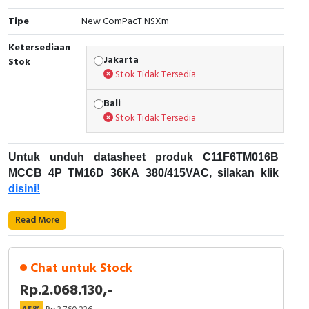
Tipe
New ComPacT NSXm
Cable Operated Switch
Panel Box
Ketersediaan
Signalling Columns
Jakarta
Stok
Stok Tidak Tersedia
Safety Sensors
Bali
Stok Tidak Tersedia
Pressure Switch
Ultrasonic & Rotary Encoder
Untuk unduh datasheet produk C11F6TM016B
MCCB 4P TM16D 36KA 380/415VAC, silakan klik
Limit Switch
disini!
Inductive Sensors
Karakteristik Teknikal:
Read More
Kode Produk: C11F6TM016B
Photoelectric
Merek: Schneider Electric
Chat untuk Stock
Nama Produk: MCCB 4P TM16D 36KA
Cam Switch
Rp.2.068.130,-
380/415VAC
Deskripsi: NEW COMPACT NSXM