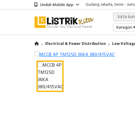
Unduh Mobile App
Gudang Jakarta, Senin - Juma
Showroom Bali, Senin - Jumat
Kantor Jakarta, Senin - Jumat
Gudang Jakarta, Senin - Juma
Kategori
Showroom Bali, Senin - Jumat
Electrical & Power Distribution
Low Voltage