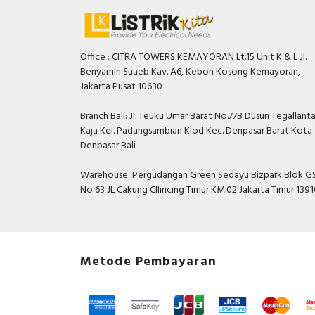
Office : CITRA TOWERS KEMAYORAN Lt.15 Unit K & L Jl.
Benyamin Suaeb Kav. A6, Kebon Kosong Kemayoran,
Jakarta Pusat 10630
Branch Bali: Jl. Teuku Umar Barat No.77B Dusun Tegallant
Kaja Kel. Padangsambian Klod Kec. Denpasar Barat Kota
Denpasar Bali
Warehouse: Pergudangan Green Sedayu Bizpark Blok GS
No 63 JL Cakung CIlincing Timur KM.02 Jakarta Timur 139
Metode Pembayaran