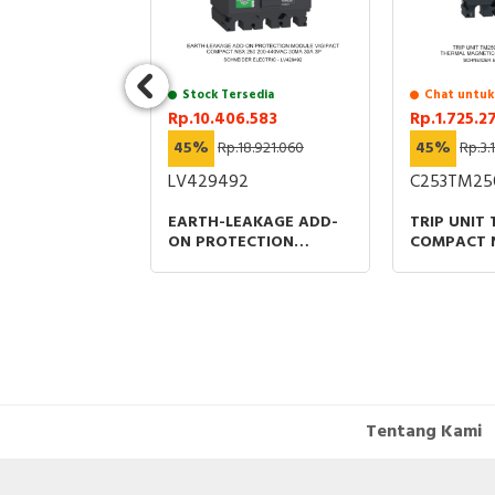
12R1
A 4P 50kA
RIP UNIT EK-1
 PART ABB
Stock Tersedia
Chat untuk
Rp.10.406.583
Rp.1.725.2
45%
Rp.18.921.060
45%
Rp.3.
LV429492
C253TM25
EARTH-LEAKAGE ADD-
TRIP UNIT
ON PROTECTION
COMPACT 
MODULE VIGIPACT
THERMAL 
COMPACT NSX 250 200-
PROTECTIO
440VAC 30MA 30A 3P
RATING
Tentang Kami