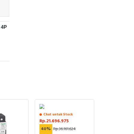
 4P
C
ION
ER
ain
mat
oran
Chat untuk Stock
ngan
Rp.21.696.975
ntuk
40%
Rp.36.161.624
CB)