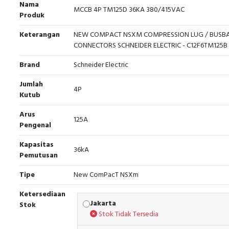
Nama
MCCB 4P TM125D 36KA 380/415VAC
Produk
Keterangan
NEW COMPACT NSXM COMPRESSION LUG / BUSB
CONNECTORS SCHNEIDER ELECTRIC - C12F6TM125B
Brand
Schneider Electric
Jumlah
4P
Kutub
Arus
125A
Pengenal
Kapasitas
36kA
Pemutusan
Tipe
New ComPacT NSXm
Ketersediaan
Jakarta
Stok
Stok Tidak Tersedia