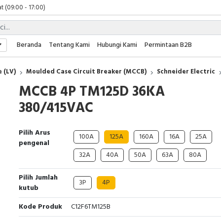
t (09:00 - 17:00)
 (09:00 - 17:00)
 (08:00 - 17:00)
t (09:00 - 17:00)
Beranda
Tentang Kami
Hubungi Kami
Permintaan B2B
 (09:00 - 17:00)
 (LV)
Moulded Case Circuit Breaker (MCCB)
Schneider Electric
MCCB 4P TM125D 36KA
380/415VAC
Pilih Arus
100A
125A
160A
16A
25A
pengenal
32A
40A
50A
63A
80A
Pilih Jumlah
3P
4P
kutub
Kode Produk
C12F6TM125B