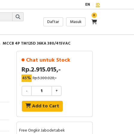
EN
ID
0
Daftar
Masuk
MCCB 4P TM125D 36KA 380/415VAC
Chat untuk Stock
Rp.2.915.015,-
45%
Rp.5.300.028,-
-
+
Add to Cart
Free Ongkir Jabodetabek