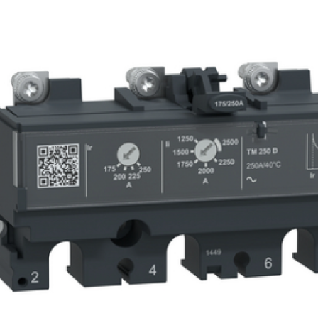
Lebar (L): 108 mm
Tinggi (T): 137 mm
Kedalaman (D): 80 mm
Berat produk: 1,42 kg
Warna: Abu-abu (RAL 7016)
Garansi : 12 bulan