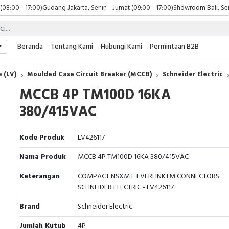
 (08:00 - 17:00)
Gudang Jakarta, Senin - Jumat (09:00 - 17:00)
Showroom Bali, Sen
Beranda
Tentang Kami
Hubungi Kami
Permintaan B2B
 (LV)
Moulded Case Circuit Breaker (MCCB)
Schneider Electric
MCCB 4P TM100D 16KA
380/415VAC
Kode Produk
LV426117
Nama Produk
MCCB 4P TM100D 16KA 380/415VAC
Keterangan
COMPACT NSXM E EVERLINKTM CONNECTORS
SCHNEIDER ELECTRIC - LV426117
Brand
Schneider Electric
Jumlah Kutub
4P