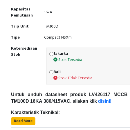
Kapasitas
16kA
Pemutusan
Trip Unit
TM100D
Tipe
Compact NSXm
Ketersediaan
Jakarta
Stok
Stok Tersedia
Bali
Stok Tidak Tersedia
Untuk unduh datasheet produk LV426117 MCCB
TM100D 16KA 380/415VAC, silakan klik
disini!
Karakteristik Teknikal:
Read More
Kode Produk: LV426117