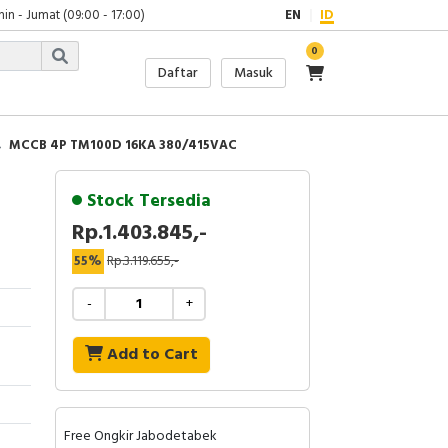
in - Jumat (09:00 - 17:00)
EN
ID
0
Daftar
Masuk
MCCB 4P TM100D 16KA 380/415VAC
Stock Tersedia
Rp.1.403.845,-
55%
Rp.3.119.655,-
-
+
Add to Cart
Free Ongkir Jabodetabek