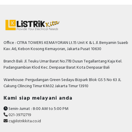
Office : CITRA TOWERS KEMAYORAN Lt.15 Unit K & L Jl. Benyamin Suaeb
Kav. A6, Kebon Kosong Kemayoran, Jakarta Pusat 10630
Branch Bali: Jl. Teuku Umar Barat No.77B Dusun Tegallantang Kaja Kel.
Padangsambian Klod Kec. Denpasar Barat Kota Denpasar Bali
Warehouse: Pergudangan Green Sedayu Bizpark Blok GS 5 No 63 JL
Cakung CIlincing Timur KM.02 Jakarta Timur 13910
Kami siap melayani anda
Senin-Jumat : 8:00 AM to 5:00 PM
021-39712719
cs@listrikkita.co.id