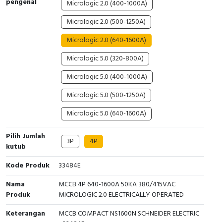
pengenal
Micrologic 2.0 (400-1000A)
Cable Operated Switch
Panel Box
Micrologic 2.0 (500-1250A)
Signalling Columns
Micrologic 2.0 (640-1600A)
Micrologic 5.0 (320-800A)
Safety Sensors
Micrologic 5.0 (400-1000A)
Pressure Switch
Micrologic 5.0 (500-1250A)
Ultrasonic & Rotary Encoder
Micrologic 5.0 (640-1600A)
Limit Switch
Pilih Jumlah
3P
4P
kutub
Inductive Sensors
Kode Produk
33484E
Photoelectric
Nama
MCCB 4P 640-1600A 50KA 380/415VAC
Produk
MICROLOGIC 2.0 ELECTRICALLY OPERATED
Cam Switch
Keterangan
MCCB COMPACT NS1600N SCHNEIDER ELECTRIC