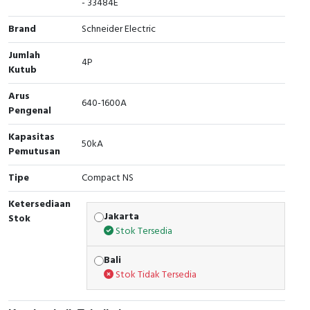
- 33484E
RFID
Brand
Schneider Electric
Capacitive Sensors
Jumlah
4P
Kutub
Safety Switch
Arus
Radio Frequency
640-1600A
Pengenal
Contact Block
Kapasitas
50kA
Pemutusan
Tipe
Compact NS
Ketersediaan
Jakarta
Stok
Stok Tersedia
Bali
Stok Tidak Tersedia