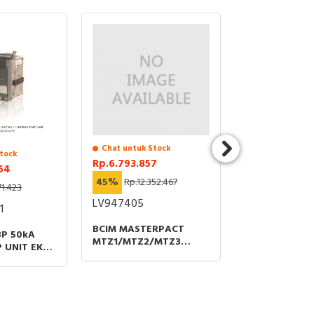
Chat untuk Stock
tock
Chat untuk St
Rp.6.793.857
54
Rp.14.154.49
45%
Rp.12.352.467
71.423
40%
Rp.23.59
LV947405
1
1SDA080508R
BCIM MASTERPACT
3P 50kA
ACB 2000A 4
MTZ1/MTZ2/MTZ3
 UNIT EK-1
440VAC TRIP 
ACTIVE FIXED 3 POLES
ART ABB
LI FIXED PAR