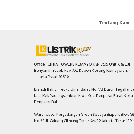
Tentang Kami
Office : CITRA TOWERS KEMAYORAN Lt.15 Unit K & L Jl.
Benyamin Suaeb Kav. A6, Kebon Kosong Kemayoran,
Jakarta Pusat 10630
Branch Bali: Jl. Teuku Umar Barat No.77B Dusun Tegallant
Kaja Kel. Padangsambian Klod Kec. Denpasar Barat Kota
Denpasar Bali
Warehouse: Pergudangan Green Sedayu Bizpark Blok GS
No 63 JL Cakung CIlincing Timur KM.02 Jakarta Timur 139