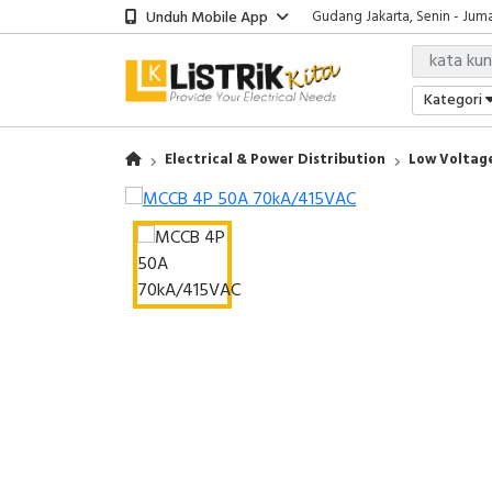
Unduh Mobile App
Gudang Jakarta, Senin - Juma
Showroom Bali, Senin - Jumat
Kantor Jakarta, Senin - Jumat
Gudang Jakarta, Senin - Juma
Kategori
Showroom Bali, Senin - Jumat
Electrical & Power Distribution
Low Voltage