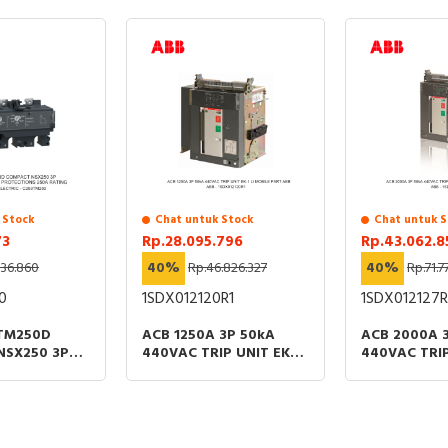
 Stock
Chat untuk Stock
Chat untuk S
73
Rp.28.095.796
Rp.43.062.8
136.860
40%
Rp.46.826.327
40%
Rp.71.7
0
1SDX012120R1
1SDX012127R
 TM250D
ACB 1250A 3P 50kA
ACB 2000A 
NSX250 3P
440VAC TRIP UNIT EK-1
440VAC TRIP
MAGNETIC
LI MOBILE PART ABB
LI MOBILE P
NS 250A