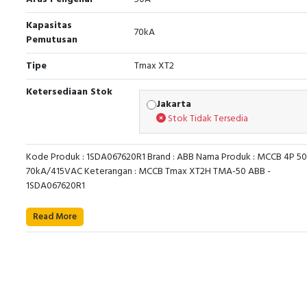
Kapasitas
70kA
Pemutusan
Tipe
Tmax XT2
Ketersediaan Stok
Jakarta
Stok Tidak Tersedia
Kode Produk : 1SDA067620R1 Brand : ABB Nama Produk : MCCB 4P 5
70kA/415VAC Keterangan : MCCB Tmax XT2H TMA-50 ABB -
1SDA067620R1
Read More