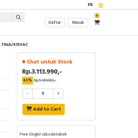
EN
ID
0
Daftar
Masuk
 70kA/415VAC
Chat untuk Stock
Rp.3.113.990,-
40%
Rp.5.189.983,-
-
+
Add to Cart
Free Ongkir Jabodetabek