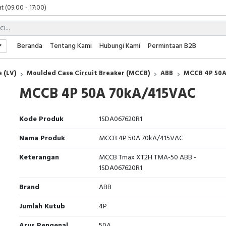
t (09:00 - 17:00)
 (09:00 - 17:00)
 (08:00 - 17:00)
t (09:00 - 17:00)
Beranda
Tentang Kami
Hubungi Kami
Permintaan B2B
 (09:00 - 17:00)
 (LV)
Moulded Case Circuit Breaker (MCCB)
ABB
MCCB 4P 50A
MCCB 4P 50A 70kA/415VAC
Kode Produk
1SDA067620R1
Nama Produk
MCCB 4P 50A 70kA/415VAC
Keterangan
MCCB Tmax XT2H TMA-50 ABB -
1SDA067620R1
Brand
ABB
Jumlah Kutub
4P
Arus Pengenal
50A