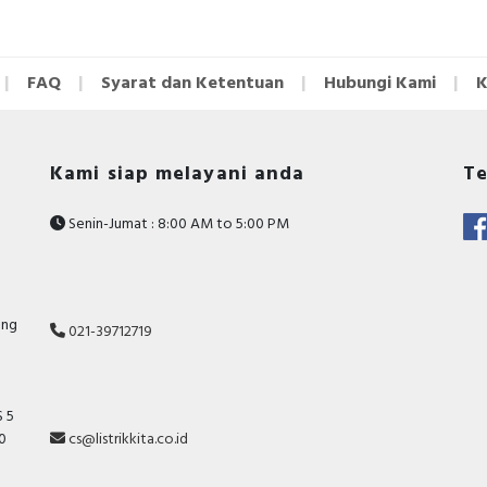
FAQ
Syarat dan Ketentuan
Hubungi Kami
K
Kami siap melayani anda
Te
Senin-Jumat : 8:00 AM to 5:00 PM
ang
021-39712719
 5
10
cs@listrikkita.co.id