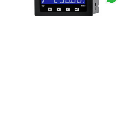
Chat untuk Stock
Rp.612.000
SECURE DPM-M360
SECURE DIGITAL PANEL MATERS LCD WITH LED
BACKLIGHT 0.5