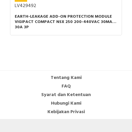
LV429492
Complete device with
TRUE
protection unit
EARTH-LEAKAGE ADD-ON PROTECTION MODULE
VIGIPACT COMPACT NSX 250 200-440VAC 30MA
Type of control element
Toggle
30A 3P
DIN rail (top hat rail)
TRUE
mounting optional
Number of auxiliary
contacts as normally closed
2
contact
Number of auxiliary
Tentang Kami
contacts as normally open
2
FAQ
contact
Syarat dan Ketentuan
Number of auxiliary
Hubungi Kami
contacts as change-over
2
Kebijakan Privasi
contact
Overload release current
64…80 Ampere
setting