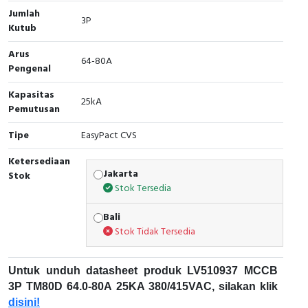
Jumlah
3P
Cable Operated Switch
Panel Box
Kutub
Arus
Signalling Columns
64-80A
Pengenal
Safety Sensors
Kapasitas
25kA
Pemutusan
Pressure Switch
Tipe
EasyPact CVS
Ultrasonic & Rotary Encoder
Ketersediaan
Jakarta
Stok
Limit Switch
Stok Tersedia
Inductive Sensors
Bali
Stok Tidak Tersedia
Photoelectric
Untuk unduh datasheet produk LV510937 MCCB
Cam Switch
3P TM80D 64.0-80A 25KA 380/415VAC, silakan klik
disini!