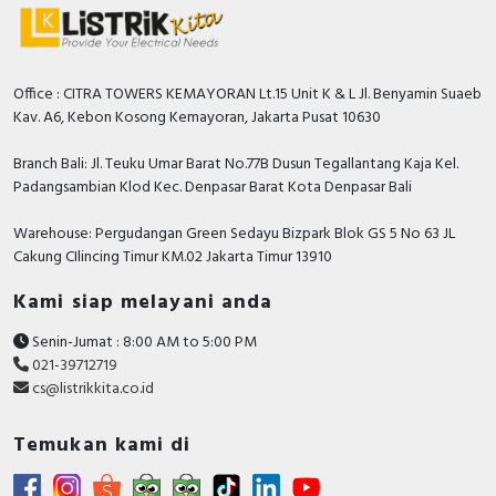
With switched-off indicator
TRUE
Rated permanent current Iu
80 Ampere
Office : CITRA TOWERS KEMAYORAN Lt.15 Unit K & L Jl. Benyamin Suaeb
Rated voltage
440 Volt
Kav. A6, Kebon Kosong Kemayoran, Jakarta Pusat 10630
Position of connection for
Branch Bali: Jl. Teuku Umar Barat No.77B Dusun Tegallantang Kaja Kel.
Front side
main current circuit
Padangsambian Klod Kec. Denpasar Barat Kota Denpasar Bali
Rated short-circuit breaking
Warehouse: Pergudangan Green Sedayu Bizpark Blok GS 5 No 63 JL
25 kiloampere
capacity lcu at 400 V, 50 Hz
Cakung CIlincing Timur KM.02 Jakarta Timur 13910
Number of poles
3
Kami siap melayani anda
Motor drive integrated
FALSE
Senin-Jumat : 8:00 AM to 5:00 PM
021-39712719
Integrated earth fault
FALSE
cs@listrikkita.co.id
protection
Power loss
11.9 Watt
Temukan kami di
Degree of protection (IP)
IP40