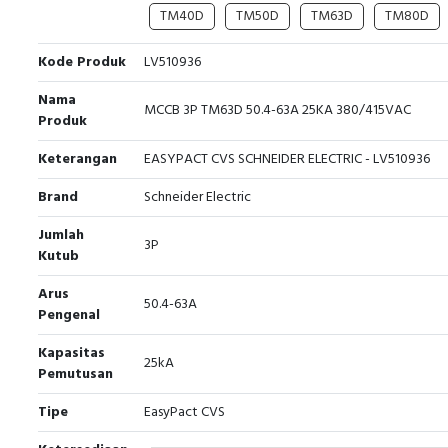
TM40D
TM50D
TM63D
TM80D
Kode Produk
LV510936
Nama
MCCB 3P TM63D 50.4-63A 25KA 380/415VAC
Produk
Keterangan
EASYPACT CVS SCHNEIDER ELECTRIC - LV510936
Brand
Schneider Electric
Jumlah
3P
Kutub
Arus
50.4-63A
Pengenal
Kapasitas
25kA
Pemutusan
Tipe
EasyPact CVS