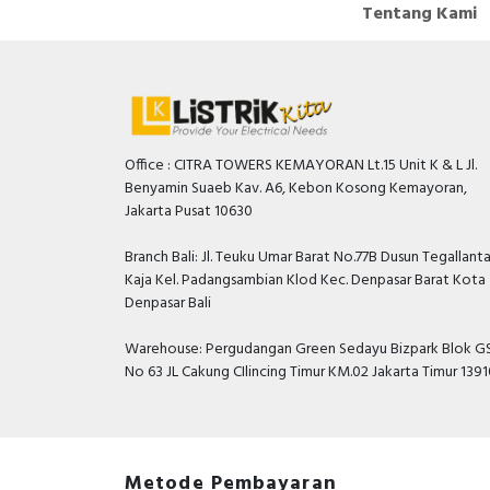
Tentang Kami
Office : CITRA TOWERS KEMAYORAN Lt.15 Unit K & L Jl.
Benyamin Suaeb Kav. A6, Kebon Kosong Kemayoran,
Jakarta Pusat 10630
Branch Bali: Jl. Teuku Umar Barat No.77B Dusun Tegallant
Kaja Kel. Padangsambian Klod Kec. Denpasar Barat Kota
Denpasar Bali
Warehouse: Pergudangan Green Sedayu Bizpark Blok GS
No 63 JL Cakung CIlincing Timur KM.02 Jakarta Timur 139
Metode Pembayaran