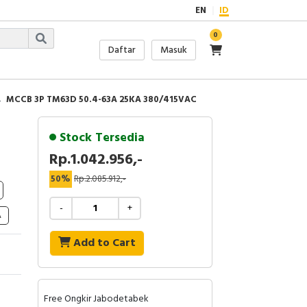
EN
ID
0
Daftar
Masuk
MCCB 3P TM63D 50.4-63A 25KA 380/415VAC
Stock Tersedia
Rp.1.042.956,-
50%
Rp.2.085.912,-
-
+
A
Add to Cart
Free Ongkir Jabodetabek