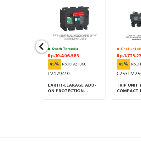
uk Stock
Stock Tersedia
Chat untuk
.431
Rp.10.406.583
Rp.1.725.2
16.332.385
45%
Rp.18.921.060
45%
Rp.3.
27R1
LV429492
C253TM25
-1600A 3P
EARTH-LEAKAGE ADD-
TRIP UNIT
VAC TRIP UNIT
ON PROTECTION
COMPACT 
IXED PART ABB
MODULE VIGIPACT
THERMAL 
COMPACT NSX 250 200-
PROTECTIO
440VAC 30MA 30A 3P
RATING