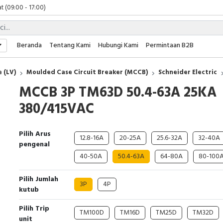
t (09:00 - 17:00)
 (09:00 - 17:00)
 (08:00 - 17:00)
t (09:00 - 17:00)
Beranda
Tentang Kami
Hubungi Kami
Permintaan B2B
 (09:00 - 17:00)
 (LV)
Moulded Case Circuit Breaker (MCCB)
Schneider Electric
MCCB 3P TM63D 50.4-63A 25KA
380/415VAC
Pilih Arus
12.8-16A
20-25A
25.6-32A
32-40A
pengenal
40-50A
50.4-63A
64-80A
80-100
Pilih Jumlah
3P
4P
kutub
Pilih Trip
TM100D
TM16D
TM25D
TM32D
unit