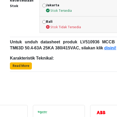
Ketersediaan
Jakarta
Stok
Stok Tersedia
Bali
Stok Tidak Tersedia
Untuk unduh datasheet produk LV510936 MCCB
TM63D 50.4-63A 25KA 380/415VAC, silakan klik
disini!
Karakteristik Teknikal:
Read More
Kode Produk: LV510936
Merek: Schneider Electric
Nama Produk: MCCB 3P TM63D 50.4-63A 2
380/415VAC
Deskripsi: EASYPACT CVS SCHNEIDER ELECTRI
EasyPact CVS - MCCB Schneider Electric
LV510936
Nama Produk : EasyPact CVS
Pemutus sirkuit berbentuk kotak (MCCB) dengan pengatu
Tipe produk atau komponen : Pemutus arus
yang dapat disesuaikan, diberi nilai mulai dari 16 hingga
Aplikasi perangkat : Distribusi