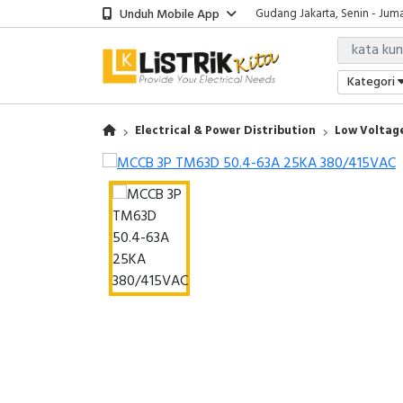
Unduh Mobile App
Gudang Jakarta, Senin - Juma
Showroom Bali, Senin - Jumat
Kantor Jakarta, Senin - Jumat
Gudang Jakarta, Senin - Juma
Kategori
Showroom Bali, Senin - Jumat
Electrical & Power Distribution
Low Voltage