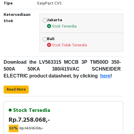
Tipe
EasyPact CVS
Cable Operated Switch
Panel Box
Ketersediaan
Jakarta
Stok
Signalling Columns
Stok Tersedia
Safety Sensors
Bali
Stok Tidak Tersedia
Pressure Switch
Download the LV563315
MCCB 3P TM500D 350-
Ultrasonic & Rotary Encoder
500A 50KA 380/415VAC
SCHNEIDER
ELECTRIC
product datasheet, by clicking
here
!
Limit Switch
Fungsi MCCB
:
Read More
Inductive Sensors
Kode Produk : LV563315
Merek : Schneider Electric
Photoelectric
Stock Tersedia
Nama Produk : MCCB 3P TM500D 350-500A
Rp.7.258.068,-
50KA 380/415VAC
Cam Switch
Deskripsi : EASYPACT CVS SCHNEIDER
50%
Rp.14.516.136,-
EasyPact CVS
- Schneider Electric
ELECTRIC - LV563315