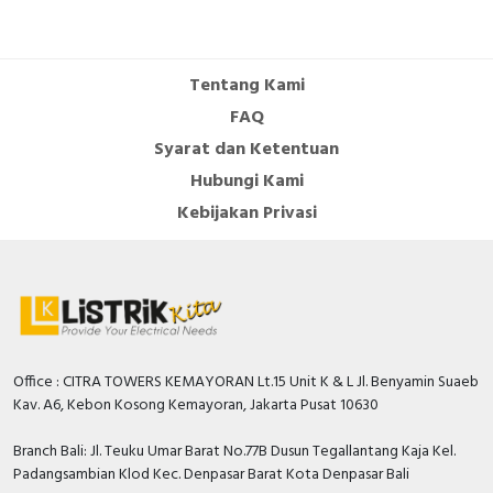
contacts as change-
0
over contact
Overload release
Tentang Kami
0…500 Ampere
current setting
FAQ
With switched-off
Syarat dan Ketentuan
TRUE
indicator
Hubungi Kami
Rated permanent
Kebijakan Privasi
630 Ampere
current Iu
Rated voltage
440 Volt
Position of connection
Front side
for main current circuit
Number of poles
3
Office : CITRA TOWERS KEMAYORAN Lt.15 Unit K & L Jl. Benyamin Suaeb
Kav. A6, Kebon Kosong Kemayoran, Jakarta Pusat 10630
Rated short-circuit
breaking capacity lcu at
50 kiloampere
Branch Bali: Jl. Teuku Umar Barat No.77B Dusun Tegallantang Kaja Kel.
400 V, 50 Hz
Padangsambian Klod Kec. Denpasar Barat Kota Denpasar Bali