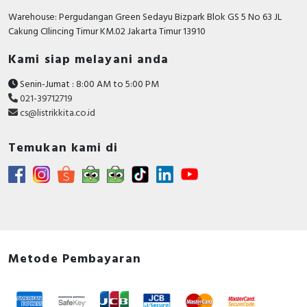
With integrated under
FALSE
Warehouse: Pergudangan Green Sedayu Bizpark Blok GS 5 No 63 JL
voltage release
Cakung CIlincing Timur KM.02 Jakarta Timur 13910
Motor drive integrated
FALSE
Kami siap melayani anda
Integrated earth fault
FALSE
Senin-Jumat : 8:00 AM to 5:00 PM
protection
021-39712719
cs@listrikkita.co.id
Adjustment range
undelayed short-circuit
2520…5040 Ampere
release
Temukan kami di
Power loss
40.8 Watt
Degree of protection
IP40
(IP)
Motor drive optional
FALSE
Metode Pembayaran
Device construction
Built-in device fixed built-in
technique
Suitable for DIN rail (top