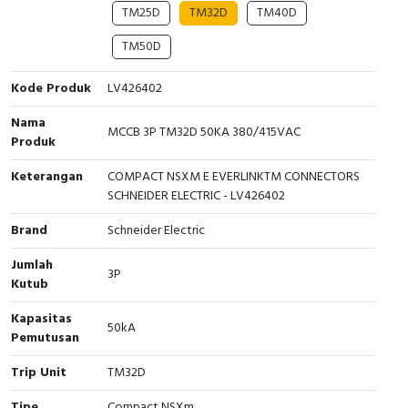
TM25D
TM32D
TM40D
Cable Operated Switch
Panel Box
TM50D
Signalling Columns
Kode Produk
LV426402
Safety Sensors
Nama
MCCB 3P TM32D 50KA 380/415VAC
Produk
Pressure Switch
Keterangan
COMPACT NSXM E EVERLINKTM CONNECTORS
SCHNEIDER ELECTRIC - LV426402
Ultrasonic & Rotary Encoder
Brand
Schneider Electric
Limit Switch
Jumlah
3P
Kutub
Inductive Sensors
Kapasitas
50kA
Photoelectric
Pemutusan
Cam Switch
Trip Unit
TM32D
Tipe
Compact NSXm