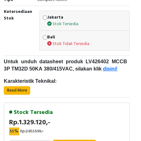
RFID
Ketersediaan
Capacitive Sensors
Jakarta
Stok
Stok Tersedia
Safety Switch
Bali
Stok Tidak Tersedia
Radio Frequency
Contact Block
Untuk unduh datasheet produk LV426402 MCCB
3P TM32D 50KA 380/415VAC, silakan klik
disini!
Karakteristik Teknikal:
Read More
Kode Produk: LV426402
Merek: Schneider Electric
Nama Produk: MCCB 3P TM32D 50KA
Stock Tersedia
380/415VAC
Rp.1.329.120,-
Deskripsi: COMPACT NSXM E EVERLINKTM
Schneider Electric ComPact NSXm
CONNECTORS SCHNEIDER ELECTRIC -
55%
Rp.2.953.599,-
LV426402
ComPact NSXm adalah pemutus sirkuit berselubung