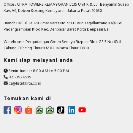
Office : CITRA TOWERS KEMAYORAN Lt.15 Unit K & L Jl. Benyamin Suaeb
Rated permanent
200 Ampere
Kav. A6, Kebon Kosong Kemayoran, Jakarta Pusat 10630
current Iu
Rated voltage
690 Volt
Branch Bali: Jl. Teuku Umar Barat No.77B Dusun Tegallantang Kaja Kel.
Padangsambian Klod Kec. Denpasar Barat Kota Denpasar Bali
Position of connection
Front side
for main current circuit
Warehouse: Pergudangan Green Sedayu Bizpark Blok GS 5 No 63 JL
Cakung CIlincing Timur KM.02 Jakarta Timur 13910
Rated short-circuit
breaking capacity lcu at
50 kiloampere
Kami siap melayani anda
400 V, 50 Hz
Senin-Jumat : 8:00 AM to 5:00 PM
Number of poles
3
021-39712719
cs@listrikkita.co.id
With integrated under
FALSE
voltage release
Temukan kami di
Motor drive integrated
FALSE
Integrated earth fault
FALSE
protection
Adjustment range