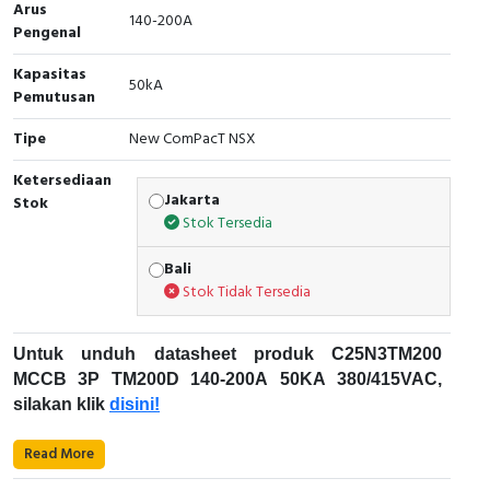
Arus
140-200A
Pengenal
Cable Operated Switch
Panel Box
Kapasitas
50kA
Signalling Columns
Pemutusan
Safety Sensors
Tipe
New ComPacT NSX
Ketersediaan
Pressure Switch
Jakarta
Stok
Stok Tersedia
Ultrasonic & Rotary Encoder
Bali
Limit Switch
Stok Tidak Tersedia
Inductive Sensors
Untuk unduh datasheet produk C25N3TM200
MCCB 3P TM200D 140-200A 50KA 380/415VAC,
Photoelectric
silakan klik
disini!
Cam Switch
Karakteristik Teknikal:
Read More
Kode Produk: C25N3TM200