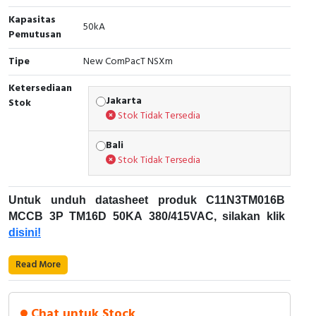
Kapasitas
Cable Operated Switch
Panel Box
50kA
Pemutusan
Signalling Columns
Tipe
New ComPacT NSXm
Ketersediaan
Safety Sensors
Jakarta
Stok
Stok Tidak Tersedia
Pressure Switch
Bali
Ultrasonic & Rotary Encoder
Stok Tidak Tersedia
Limit Switch
Untuk unduh datasheet produk C11N3TM016B
MCCB 3P TM16D 50KA 380/415VAC, silakan klik
Inductive Sensors
disini!
Photoelectric
Karakteristik Teknikal:
Read More
Cam Switch
Kode Produk: C11N3TM016B
Merek: Schneider Electric
Chat untuk Stock