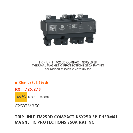
Warna: Abu-abu (RAL 7016)
tipe pegas yang terlihat dari luar
Chat untuk Stock
Rp.1.725.273
45%
Rp.3.136.860
C253TM250
TRIP UNIT TM250D COMPACT NSX250 3P THERMAL
MAGNETIC PROTECTIONS 250A RATING