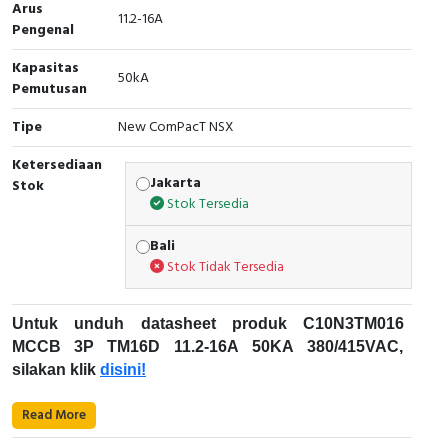
Arus
11.2-16A
Pengenal
Cable Operated Switch
Panel Box
Kapasitas
50kA
Signalling Columns
Pemutusan
Safety Sensors
Tipe
New ComPacT NSX
Ketersediaan
Pressure Switch
Jakarta
Stok
Stok Tersedia
Ultrasonic & Rotary Encoder
Bali
Limit Switch
Stok Tidak Tersedia
Inductive Sensors
Untuk unduh datasheet produk C10N3TM016
MCCB 3P TM16D 11.2-16A 50KA 380/415VAC,
Photoelectric
silakan klik
disini!
Cam Switch
Karakteristik Teknikal:
Read More
Kode Produk: C10N3TM016