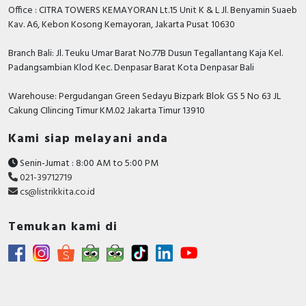
Office : CITRA TOWERS KEMAYORAN Lt.15 Unit K & L Jl. Benyamin Suaeb
Rated voltage
690 Volt
Kav. A6, Kebon Kosong Kemayoran, Jakarta Pusat 10630
Rated permanent
16 Ampere
current Iu
Branch Bali: Jl. Teuku Umar Barat No.77B Dusun Tegallantang Kaja Kel.
Padangsambian Klod Kec. Denpasar Barat Kota Denpasar Bali
Position of connection
Front side
for main current circuit
Warehouse: Pergudangan Green Sedayu Bizpark Blok GS 5 No 63 JL
Cakung CIlincing Timur KM.02 Jakarta Timur 13910
Number of poles
3
Kami siap melayani anda
Rated short-circuit
breaking capacity lcu at
50 kiloampere
Senin-Jumat : 8:00 AM to 5:00 PM
400 V, 50 Hz
021-39712719
cs@listrikkita.co.id
With integrated under
FALSE
voltage release
Temukan kami di
Motor drive integrated
FALSE
Power loss
8.76 Watt
Integrated earth fault
FALSE
protection