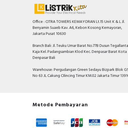
Office : CITRA TOWERS KEMAYORAN Lt.15 Unit K & L Jl.
Benyamin Suaeb Kav. A6, Kebon Kosong Kemayoran,
Jakarta Pusat 10630
Branch Bali: Jl. Teuku Umar Barat No.77B Dusun Tegallant
Kaja Kel. Padangsambian Klod Kec. Denpasar Barat Kota
Denpasar Bali
Warehouse: Pergudangan Green Sedayu Bizpark Blok GS
No 63 JL Cakung CIlincing Timur KM.02 Jakarta Timur 139
Metode Pembayaran