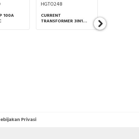
dan
0
HGTO248
EZC100N4025
P 100A
CURRENT
MCCB/NFB 4P
C
TRANSFORMER 3IN1
15KA/415VAC
BUSBAR 500/5A CLS 1 =
utus
3.75VA
.com
li,
an,
lian
bih
ami
ipe
0A,
fers
late
ries
est
D).
al-
onal
ebijakan Privasi
ns.