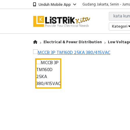
Unduh Mobile App
Gudang Jakarta, Senin - Juma
Showroom Bali, Senin - Jumat
Kantor Jakarta, Senin - Jumat
Gudang Jakarta, Senin - Juma
Kategori
Showroom Bali, Senin - Jumat
Electrical & Power Distribution
Low Voltage