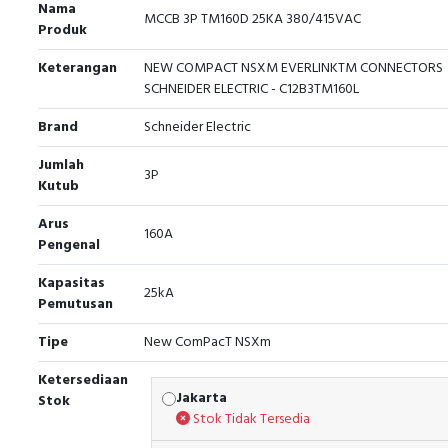
Nama
MCCB 3P TM160D 25KA 380/415VAC
Produk
Keterangan
NEW COMPACT NSXM EVERLINKTM CONNECTORS
SCHNEIDER ELECTRIC - C12B3TM160L
Brand
Schneider Electric
Jumlah
3P
Kutub
Arus
160A
Pengenal
Kapasitas
25kA
Pemutusan
Tipe
New ComPacT NSXm
Ketersediaan
Jakarta
Stok
Stok Tidak Tersedia