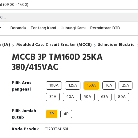
t (09:00 - 17:00)
 (09:00 - 17:00)
 (08:00 - 17:00)
t (09:00 - 17:00)
Beranda
Tentang Kami
Hubungi Kami
Permintaan B2B
 (09:00 - 17:00)
 (LV)
Moulded Case Circuit Breaker (MCCB)
Schneider Electric
MCCB 3P TM160D 25KA
380/415VAC
Pilih Arus
100A
125A
160A
16A
25A
pengenal
32A
40A
50A
63A
80A
Pilih Jumlah
3P
4P
kutub
Kode Produk
C12B3TM160L