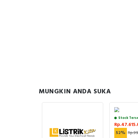
MUNGKIN ANDA SUKA
uk Stock
Stock Ters
47
Rp.47.615.
761.904
52%
Rp.99