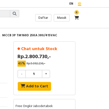
EN
ID
0
Daftar
Masuk
MCCB 3P TM160D 25KA 380/415VAC
Chat untuk Stock
Rp.2.800.730,-
45%
Rp.5.092.236,-
-
+
Add to Cart
Free Ongkir Jabodetabek