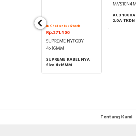
030
MVS10N4
 1P 30A
ACB 1000A
0VAC
2.0A TKDN
SCHNEIDER
Chat untuk Stock
Rp.271.400
SUPREME NYFGBY
4x16MM
SUPREME KABEL NYA
Size 4x16MM
Tentang Kami