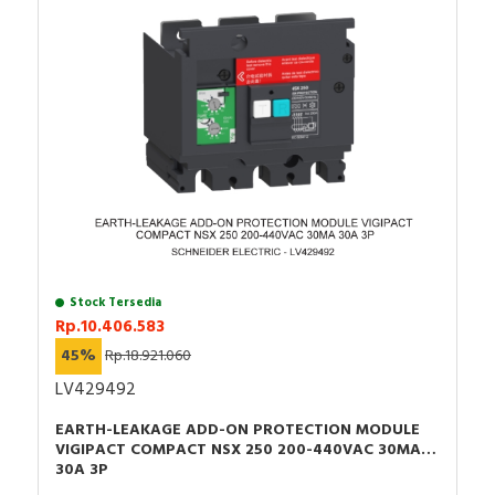
Lebar (L): 81 mm
Tinggi (T): 137 mm
Kedalaman (D): 80 mm
Berat produk: 1,06 kg
Warna: Abu-abu (RAL 7016)
Garansi : 12 bulan
Stock Tersedia
Rp.10.406.583
45%
Rp.18.921.060
LV429492
EARTH-LEAKAGE ADD-ON PROTECTION MODULE
VIGIPACT COMPACT NSX 250 200-440VAC 30MA
30A 3P