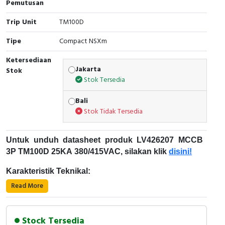
Pemutusan
Cable Operated Switch
Panel Box
Trip Unit
TM100D
Signalling Columns
Tipe
Compact NSXm
Ketersediaan
Safety Sensors
Jakarta
Stok
Stok Tersedia
Pressure Switch
Bali
Ultrasonic & Rotary Encoder
Stok Tidak Tersedia
Limit Switch
Untuk unduh datasheet produk LV426207 MCCB
3P TM100D 25KA 380/415VAC, silakan klik
disini!
Inductive Sensors
Karakteristik Teknikal:
Photoelectric
Read More
Kode Produk: LV426207
Merek: Schneider Electric
Cam Switch
Nama Produk: MCCB 3P TM100D 25KA
Stock Tersedia