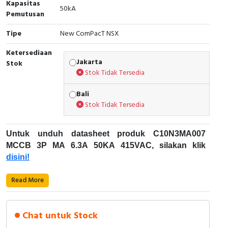
Kapasitas
50kA
Pemutusan
Cable Operated Switch
Panel Box
Tipe
New ComPacT NSX
Signalling Columns
Ketersediaan
Jakarta
Stok
Safety Sensors
Stok Tidak Tersedia
Pressure Switch
Bali
Stok Tidak Tersedia
Ultrasonic & Rotary Encoder
Untuk unduh datasheet produk C10N3MA007
Limit Switch
MCCB 3P MA 6.3A 50KA 415VAC, silakan klik
disini!
Inductive Sensors
Karakteristik Teknikal:
Read More
Photoelectric
Kode Produk: C10N3MA007
Cam Switch
Merek: Schneider Electric
Chat untuk Stock
Nama Produk: MCCB 3P MA 6.3A 50KA 415VAC