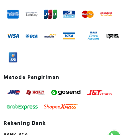
Environmental Disclosure - Circuit breaker,
ComPacT NSX250F, 36kA/415VAC, 3 poles, TMD
trip unit 250A - Product Environmental Profile
Instruction sheet - ComPacT NSX100-250 - 3P/4P
Circuit Breakers and Switch-disconnectors -
Instruction Sheet
User guide - ComPacT NSX - Circuit Breakers and
Switch-Disconnectors 100-630 A - User Guide
Catalog - ComPacT NSX & NSXm Circuit
Breakers and Switch Disconnectors from 16 to
630A up to 690V
Metode Pengiriman
Promotional video - Quasar eCommerce video
Rekening Bank
BANK BCA