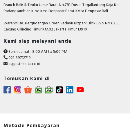
Branch Bali: Jl. Teuku Umar Barat No.77B Dusun Tegallantang Kaja Kel.
release
Padangsambian Klod Kec. Denpasar Barat Kota Denpasar Bali
Power loss
11.79 Watt
Warehouse: Pergudangan Green Sedayu Bizpark Blok GS 5 No 63 JL
With thermal overload
Cakung CIlincing Timur KM.02 Jakarta Timur 13910
FALSE
protection
Kami siap melayani anda
Degree of protection
IP40
(IP)
Senin-Jumat : 8:00 AM to 5:00 PM
021-39712719
Device construction
Built-in device fixed built-in
cs@listrikkita.co.id
technique
Temukan kami di
Documents
Declaration of conformity - UK_DoC_
PB21100101B-UK_ComPacT-NSX100, 160, 250
type B, F, N, H, S, L with MA or TMD trip units
Circularity Profile - Circuit breaker, ComPacT
NSX250F, 36kA/415VAC, 3 poles, TMD trip unit
250A - End of Life Instructions
Metode Pembayaran